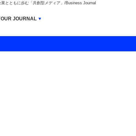
もに歩む「共創型メディア」/Business Journal
Business Journal
YOUR JOURNAL
BUSINESS JOURNAL
UNICORN JOURNAL
CARBON CREDITS JOURNAL
IVS JOURNAL
ENERGY MANAGEMENT JOURNAL
INBOUND JOURNAL
LIFE ENDING JOURNAL
AI JOURNAL
REAL ESTATE BROKERAGE JOURNAL