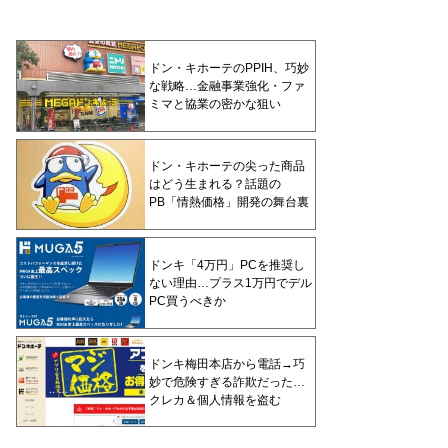
ドン・キホーテのPPIH、巧妙
な戦略…金融事業強化・ファ
ミマと協業の密かな狙い
ドン・キホーテの尖った商品
はどう生まれる？話題の
PB「情熱価格」開発の舞台裏
ドンキ「4万円」PCを推奨し
ない理由…プラス1万円でデル
PC買うべきか
ドンキ梅田本店から電話→巧
妙で危険すぎる詐欺だった…
クレカ＆個人情報を盗む