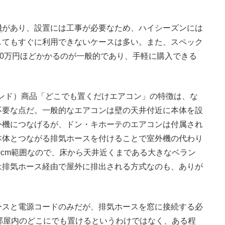
機
があり、設置には工事が必要なため、ハイシーズンには
してもすぐに利用できないケースは多い。また、スペック
10万円ほどかかるのが一般的であり、手軽に購入できる
ンド）商品「どこでも置くだけエアコン」の特徴は、な
不要な点だ。一般的なエアコンは壁の天井付近に本体を設
外機につなげるが、ドン・キホーテのエアコンは付属され
本体とつながる排気ホースを付けることで室外機の代わり
0cm範囲なので、床から天井近くまである大きなベラン
は排気ホース経由で屋外に排出される方式なのも、ありが
スと電源コードのみだが、排気ホースを窓に接続する必
、部屋内のどこにでも置けるというわけではなく、ある程