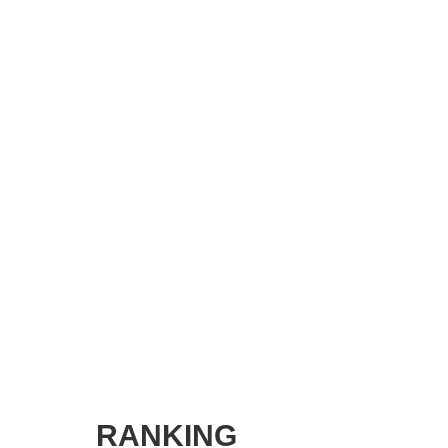
SMART MARKETING JOURNAL
BPaaS JOURNAL
ADOPTABLE DOG JOURNAL
RANKING