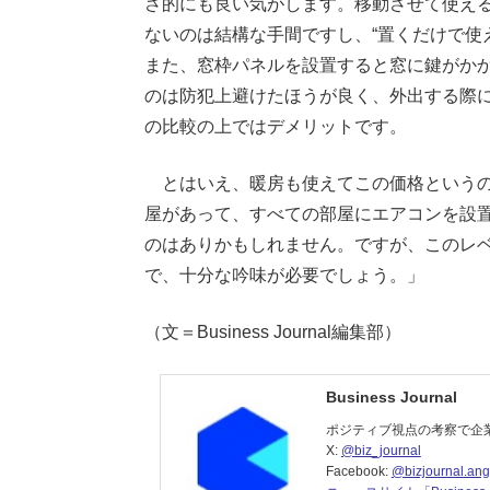
さ的にも良い気がします。移動させて使え
ないのは結構な手間ですし、“置くだけで使
また、窓枠パネルを設置すると窓に鍵がか
のは防犯上避けたほうが良く、外出する際
の比較の上ではデメリットです。
とはいえ、暖房も使えてこの価格というの
屋があって、すべての部屋にエアコンを設
のはありかもしれません。ですが、このレ
で、十分な吟味が必要でしょう。」
（文＝Business Journal編集部）
Business Journal
ポジティブ視点の考察で企
X:
@biz_journal
Facebook:
@bizjournal.ang