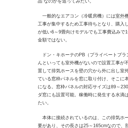
品”なのかを追ってみたい。
一般的なエアコン（冷暖房機）には
室外
工事が集中するため工事待ちとなり、購入
が低い6～9畳向けモデルでも工事費込みで
金額ではない。
ドン・キホーテのPB（プライベートブラ
んといっても室外機がないので設置工事が
置して排気ホースを壁の穴から外に出し室
ている窓枠パネルを窓に取り付け、そこに
になる。窓枠パネルの対応サイズは89～23
ダ窓にも設置可能。稼働時に発生する水滴
たい。
本体に接続されているのは、この排気ホー
要があり、その長さは25～165cmなので