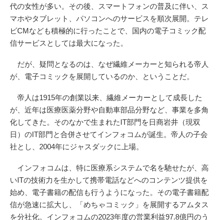
代の女性が多い。その後、スマートフォンの普及に伴い、ス
マホやタブレット、パソコンへのサービスを順次展開。テレ
ビCMなども積極的に行ったことで、国内の電子コミック配
信サービスとしては最大になった。
だが、疑問となるのは、なぜ繊維メーカーと知られる帝人
が、電子コミックを展開しているのか、ということだ。
帝人は1915年の創業以来、繊維メーカーとして成長した
が、近年は医療医薬分野や自動車部品分野など、事業を多角
化してきた。そのなかで生まれたIT部門を日商岩井（現双
日）のIT部門と合併させてインフォコムが誕生。帝人の子会
社とし、2004年にジャスダックに上場。
インフォコムは、特に医療系システムで名を馳せたが、高
いITの技術力を生かして携帯電話などへのコンテンツ提供を
始め、電子書籍の配信も行うようになった。その電子書籍配
信が急速に拡大し、「めちゃコミック」を展開するアムタス
を分社化。インフォコムの2023年度の営業利益97.8億円のう