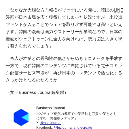
なかなか大胆な方向転換ができずにいる間に、韓国の
LINE
漫画
が日本市場を広く獲得してしまった状況ですが、米投資
ファンドが入ることでシェアを取り戻す可能性は高いといえ
ます。韓国の漫画は画力やストーリーが単調なので、日本の
漫画がウェブトゥーンに全力を向ければ、勢力図は大きく塗
り替えられるでしょう」
帝人が本業との親和性の低さからめちゃコミックを手放す
一方で、現在韓国のコンテンツに席捲されている電子コミッ
ク配信サービス市場が、再び日本のコンテンツで活性化する
きっかけとなるのだろうか。
（文＝Business Journal編集部）
Business Journal
ポジティブ視点の考察で企業活動を応援 企業ととも
に歩む「共創型メディア」
X:
@biz_journal
Facebook:
@bizjournal.anglecreate