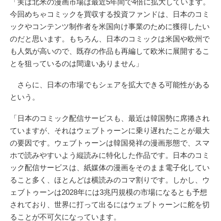
「実は北米の漫画市場は最近5年間で4倍に拡大しています。
今回めちゃコミックを買収する投資ファンドは、日本のコミ
ックやコンテンツ制作者を米国向け事業のために獲得したい
のだと思います。もちろん、日本のコミックは米国や欧州で
も人気が高いので、既存の作品も再編して欧米に展開するこ
とを狙っているのは間違いありません」
さらに、日本の市場でもシェアを拡大できる可能性がある
という。
「日本のコミック配信サービスも、最近は韓国勢に席捲され
ていますが、それはウェブトゥーンに乗り遅れたことが最大
の要因です。ウェブトゥーンは韓国発祥の漫画形態で、スマ
ホで読みやすいよう縦読みに特化した作品です。日本のコミ
ック配信サービスは、紙媒体の漫画をそのまま電子化してい
ること多く、ほとんどは横読みのコマ割りです。しかし、ウ
ェブトゥーンは2028年には3兆円規模の市場になるとも予想
されており、世界に打って出るにはウェブトゥーンに舵を切
ることが不可欠になっています。