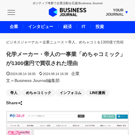
ポジティブ考察で企業活動を応援/Business Journal
YOUR
JOURNAL
BUSINESS JOURNAL
企業
インタビュー
経済
IT
投資
UNICORN JOURNAL
ビジネスジャーナル
>
企業ニュース
CARBON CREDITS JOURNAL
>
帝人、めちゃコミを1300億で売却
IVS JOURNAL
化学メーカー・帝人の一事業「めちゃコミック」
ENERGY MANAGEMENT JOURNAL
が1300億円で買収された理由
INBOUND JOURNAL
企業
2024.08.14 18:05
2024.08.14 16:39
LIFE ENDING JOURNAL
文＝Business Journal編集部
AI JOURNAL
帝人
めちゃコミック
インフォコム
LINE漫画
REAL ESTATE BROKERAGE JOURNAL
Share
SMART MARKETING JOURNAL
BPaaS JOURNAL
ADOPTABLE DOG JOURNAL