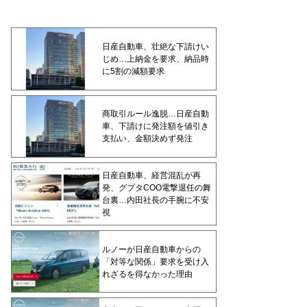
日産自動車、壮絶な下請けい
じめ…上納金を要求、納品時
に5割の減額要求
商取引ルール逸脱…日産自動
車、下請けに発注額を値引き
支払い、金額決めず発注
日産自動車、経営混乱が再
発、グプタCOO電撃退任の舞
台裏…内田社長の手腕に不安
視
ルノーが日産自動車からの
「対等な関係」要求を受け入
れざるを得なかった理由