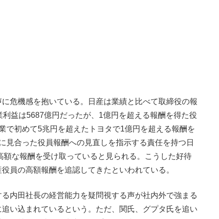
に危機感を抱いている。日産は業績と比べて取締役の報
利益は5687億円だったが、1億円を超える報酬を得た役
業で初めて5兆円を超えたトヨタで1億円を超える報酬を
績に見合った役員報酬への見直しを指示する責任を持つ日
る高額な報酬を受け取っていると見られる。こうした好待
産役員の高額報酬を追認してきたといわれている。
る内田社長の経営能力を疑問視する声が社内外で強まる
に追い込まれているという。ただ、関氏、グプタ氏を追い