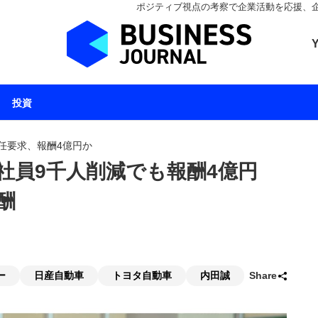
ポジティブ視点の考察で企業活動を応援、企業とと
ビジネスジャーナル 
投資
任要求、報酬4億円か
社員9千人削減でも報酬4億円
酬
ー
日産自動車
トヨタ自動車
内田誠
Share