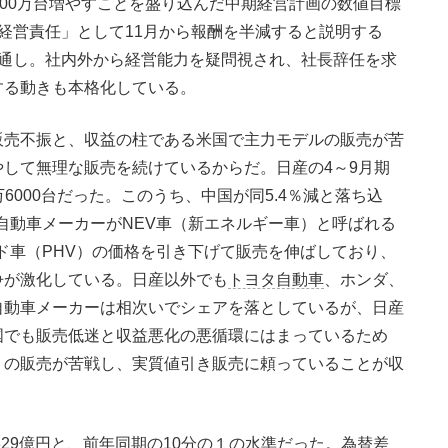
100万台増やすことを盛り込んだ中期経営計画の数値目標
経営責任」として11月から報酬を半減すると説明する
見通し。社内外から経営能力を疑問視され、社長辞任を求
する動きも本格化している。
売不振と、収益の柱である米国で主力モデルの販売が苦
して無理な販売を続けているからだ。日産の4～9月期
万6000台だった。このうち、中国が同5.4％減と落ち込
系自動車メーカーがNEV車（新エネルギー車）と呼ばれる
ド車（PHV）の価格を引き下げて販売を伸ばしており、
争が激化している。日産以外でも
トヨタ自動車
、ホンダ、
自動車メーカーは相次いでシェアを落としているが、日産
国でも販売低迷と収益悪化の悪循環にはまっているため
」の販売が苦戦し、実質値引き販売に頼っていることが収
29億円と、前年同期の10分の１の水準だった。為替差