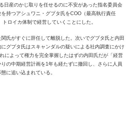
ある日産のかじ取りを任せるのに不安があった指名委員会
験を持つアシュワニ・グプタ氏をCOO（最高執行責任
、トロイカ体制で経営していくことにした。
関氏がすぐに辞任して離脱した。次いでグプタ氏と内田
的にグプタ氏はスキャンダルの疑いによる社内調査にかけ
これによって権力を完全掌握したはずの内田氏だが「経営
かりの中期経営計画を1年も経たずに撤回し、さらに人員
事態に追い込まれている。