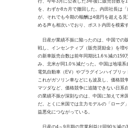
行、今年3月に公表した3年後に販売台数を
を、わずか8カ月で撤回した。内田社長は「
が、それでも今期の報酬は4億円を超える
める声も相次いでおり、ポスト内田を模索
日産が業績不振に陥ったのは、中国での販
戦し、インセンティブ（販売奨励金）を増や
の新車販売台数は前年同期比1.6％減の159
み、北米が同1.0％減だった。中国は地場
電気自動車（EV）やプラグインハイブリッ
これがガソリン車などにも波及し、価格競
マツダなど、価格競争に追随できない日系
の業績不振が深刻なのは、中国に加えて米
だ。とくに米国では主力モデルの「ローグ
益悪化につながっている。
日産の4～9月期の営業利益は同90％減の3