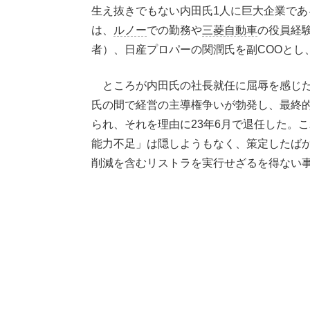
生え抜きでもない内田氏1人に巨大企業で
は、
ルノー
での勤務や
三菱自動車
の役員経
者）、日産プロパーの関潤氏を副COOとし
ところが内田氏の社長就任に屈辱を感じた
氏の間で経営の主導権争いが勃発し、最終
られ、それを理由に23年6月で退任した。
能力不足」は隠しようもなく、策定したば
削減を含むリストラを実行せざるを得ない