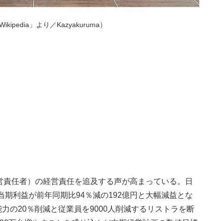
ipedia」より／Kazyakuruma）
経営責任者）の経営責任を追及する声が高まっている。日
、当期利益が前年同期比94％減の192億円と大幅減益とな
力の20％削減と従業員を9000人削減するリストラを断