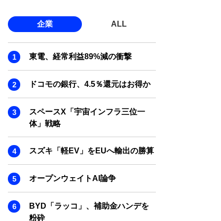
企業
ALL
東電、経常利益89%減の衝撃
ドコモの銀行、4.5％還元はお得か
スペースX「宇宙インフラ三位一
体」戦略
スズキ「軽EV」をEUへ輸出の勝算
オープンウェイトAI論争
BYD「ラッコ」、補助金ハンデを
粉砕