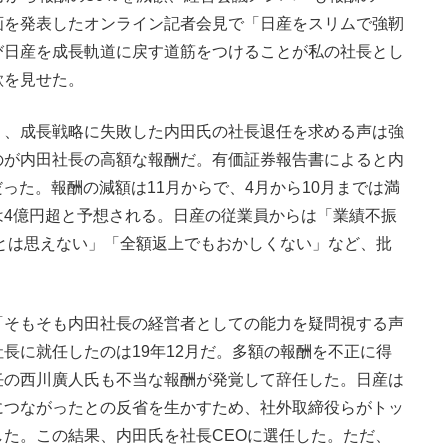
画を発表したオンライン記者会見で「日産をスリムで強靭
び日産を成長軌道に戻す道筋をつけることが私の社長とし
欲を見せた。
、成長戦略に失敗した内田氏の社長退任を求める声は強
のが内田社長の高額な報酬だ。有価証券報告書によると内
だった。報酬の減額は11月からで、4月から10月までは満
は4億円超と予想される。日産の従業員からは「業績不振
酬とは思えない」「全額返上でもおかしくない」など、批
そもそも内田社長の経営者としての能力を疑問視する声
長に就任したのは19年12月だ。多額の報酬を不正に得
任の西川廣人氏も不当な報酬が発覚して辞任した。日産は
につながったとの反省を生かすため、社外取締役らがトッ
た。この結果、内田氏を社長CEOに選任した。ただ、