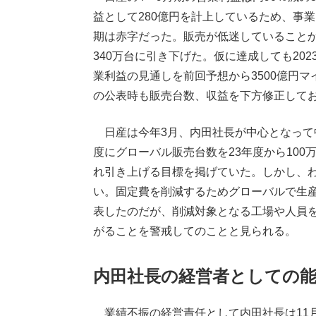
益として280億円を計上しているため、事
期は赤字だった。販売が低迷していることか
340万台に引き下げた。仮に達成しても202
業利益の見通しを前回予想から3500億円マ
の公表時も販売台数、収益を下方修正してお
日産は今年3月、内田社長が中心となって中期
度にグローバル販売台数を23年度から100
れ引き上げる目標を掲げていた。しかし、
い。固定費を削減するためグローバルで生産
表したのだが、削減対象となる工場や人員
がることを警戒してのことと見られる。
内田社長の経営者としての
業績不振の経営責任として内田社長は11月