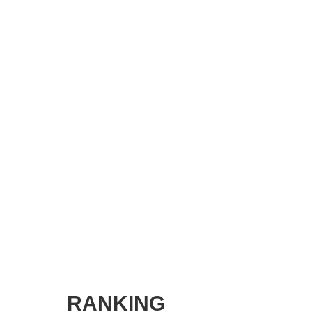
SMART MARKETING JOURNAL
BPaaS JOURNAL
ADOPTABLE DOG JOURNAL
RANKING