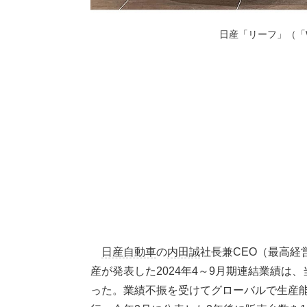
日産「リーフ」（「Wik
日産自動車
の
内田誠
社長兼CEO（最高
産が発表した2024年4～9月期連結業績は
った。業績不振を受けてグローバルで生産能