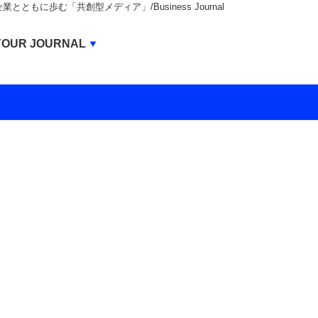
もに歩む「共創型メディア」/Business Journal
Business Journal
YOUR JOURNAL
BUSINESS JOURNAL
UNICORN JOURNAL
CARBON CREDITS JOURNAL
IVS JOURNAL
ENERGY MANAGEMENT JOURNAL
INBOUND JOURNAL
LIFE ENDING JOURNAL
AI JOURNAL
REAL ESTATE BROKERAGE JOURNAL