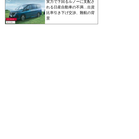
実力で下回るルノーに支配さ
れる日産自動車の不満…出資
比率引き下げ交渉、難航の背
景