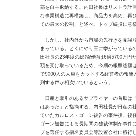
部を自主返納する。内田社長はリストラ計
な事業構造に再構築し、商品力を高め、再
ての最大の役割」と述べ、トップ続投に意
しかし、社内外から市場の先行きを見誤り
まっている。とくにやり玉に挙がっている
田社長の23年度の総報酬額は6億5700万円
額を受け取っているため、今期の報酬総額
で9000人の人員をカットする経営者の報
判する声が相次いでいるという。
日産と取引のあるサプライヤーの首脳は「
はあった」と指摘する。内田社長が日産の社
ていた
カルロス・ゴーン
被告の事件後、後
ゴーン被告による長期間の独裁体制が事件
プを選任する指名委員会等設置会社に移行し