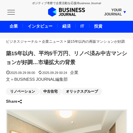
ポジティブ考察で企業活動を応援/Business Journal
YOUR
JOURNAL
BUSINESS JOURNAL
企業
インタビュー
経済
IT
投資
UNICORN JOURNAL
ビジネスジャーナル
>
企業ニュース
CARBON CREDITS JOURNAL
>
築15年以内の再販マンションが好調
IVS JOURNAL
築15年以内、平均5千万円、リノベ済み中古マンシ
ENERGY MANAGEMENT JOURNAL
ョンが好調…市場拡大の背景
INBOUND JOURNAL
企業
2025.09.29 06:00
2025.09.29 00:24
LIFE ENDING JOURNAL
文＝BUSINESS JOURNAL編集部
AI JOURNAL
リノベーション
中古住宅
オリックスグループ
REAL ESTATE BROKERAGE JOURNAL
Share
SMART MARKETING JOURNAL
BPaaS JOURNAL
ADOPTABLE DOG JOURNAL