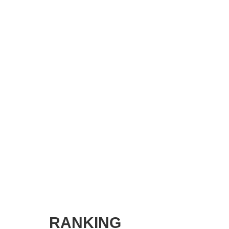
SMART MARKETING JOURNAL
BPaaS JOURNAL
ADOPTABLE DOG JOURNAL
RANKING