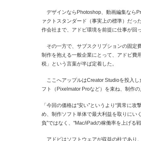
デザインならPhotoshop、動画編集ならP
ァクトスタンダード（事実上の標準）だっ
作会社まで、アドビ環境を前提に仕事が回
その一方で、サブスクリプションの固定費
制作を抱える一般企業にとって、アドビ費用は
税」という言葉が半ば定着した。
ここへアップルはCreator Studioを投入した
フト（Pixelmator Proなど）を束ね、
「今回の価格は“安い”というより“異常に攻撃
め、制作ソフト単体で最大利益を取りにいく必要が
負”ではなく、“Mac/iPadの稼働率を上
アドビはソフトウェアが収益の柱であり、