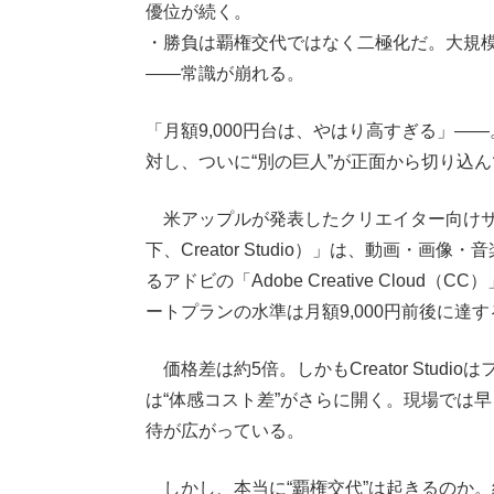
優位が続く。
・勝負は覇権交代ではなく二極化だ。大規模
――常識が崩れる。
「月額9,000円台は、やはり高すぎる」
対し、ついに“別の巨人”が正面から切り込
米アップルが発表したクリエイター向けサブスクリプ
下、Creator Studio）」は、動画・画
るアドビの「Adobe Creative Clou
ートプランの水準は月額9,000円前後に達す
価格差は約5倍。しかもCreator Stud
は“体感コスト差”がさらに開く。現場では早
待が広がっている。
しかし、本当に“覇権交代”は起きるのか