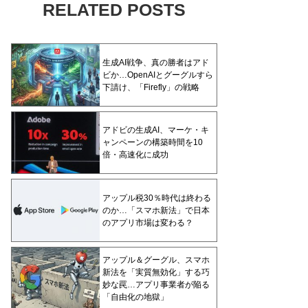
RELATED POSTS
生成AI戦争、真の勝者はアド
ビか…OpenAIとグーグルすら
下請け、「Firefly」の戦略
アドビの生成AI、マーケ・キ
ャンペーンの構築時間を10
倍・高速化に成功
アップル税30％時代は終わる
のか…「スマホ新法」で日本
のアプリ市場は変わる？
アップル＆グーグル、スマホ
新法を「実質無効化」する巧
妙な罠…アプリ事業者が陥る
「自由化の地獄」