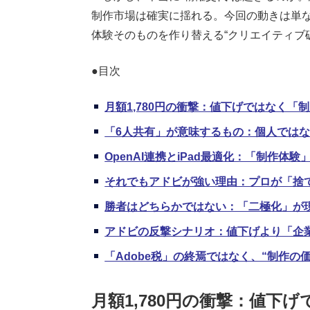
制作市場は確実に揺れる。今回の動きは単
体験そのものを作り替える“クリエイティブ
●目次
月額1,780円の衝撃：値下げではなく「
「6人共有」が意味するもの：個人ではな
OpenAI連携とiPad最適化：「制作体
それでもアドビが強い理由：プロが「捨
勝者はどちらかではない：「二極化」が
アドビの反撃シナリオ：値下げより「企業
「Adobe税」の終焉ではなく、“制作の
月額1,780円の衝撃：値下