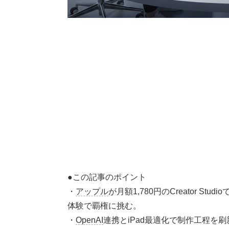
●この記事のポイント
・
アップル
が月額1,780円のCreator S
体験で覇権に挑む。
・
OpenAI
連携とiPad最適化で制作工程を