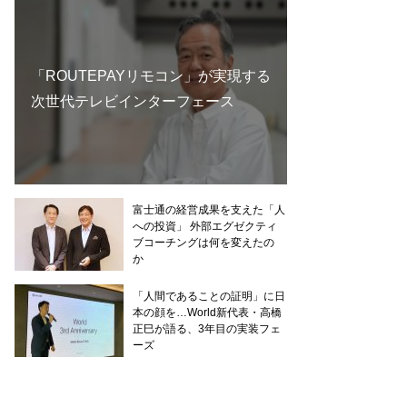
「ROUTEPAYリモコン」が実現する
次世代テレビインターフェース
富士通の経営成果を支えた「人
への投資」 外部エグゼクティ
ブコーチングは何を変えたの
か
「人間であることの証明」に日
本の顔を…World新代表・高橋
正巳が語る、3年目の実装フェ
ーズ