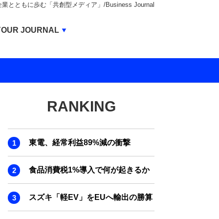
もに歩む「共創型メディア」/Business Journal
Business Journal
YOUR JOURNAL
BUSINESS JOURNAL
UNICORN JOURNAL
CARBON CREDITS JOURNAL
RANKING
IVS JOURNAL
ENERGY MANAGEMENT JOURNAL
東電、経常利益89%減の衝撃
INBOUND JOURNAL
LIFE ENDING JOURNAL
食品消費税1%導入で何が起きるか
AI JOURNAL
スズキ「軽EV」をEUへ輸出の勝算
REAL ESTATE BROKERAGE JOURNAL