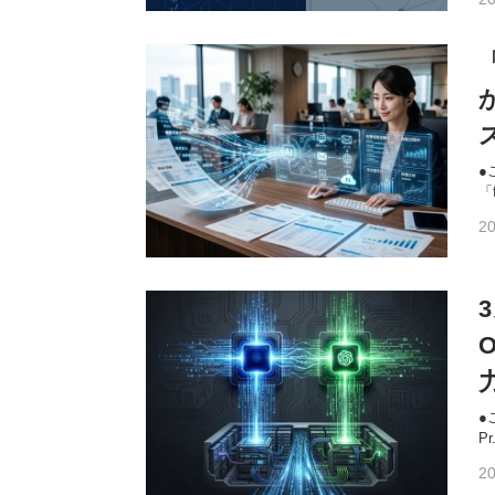
●
「f
20
●
Pr.
20