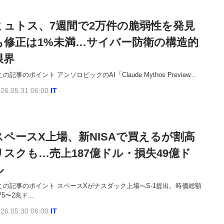
ミュトス、7週間で2万件の脆弱性を発見
も修正は1%未満…サイバー防衛の構造的
限界
この記事のポイント アンソロピックのAI「Claude Mythos Preview...
26.05.31 06:00
IT
スペースX上場、新NISAで買えるが割高
リスクも…売上187億ドル・損失49億ド
ル
この記事のポイント スペースXがナスダック上場へS-1提出。時価総額
.75〜2兆ド...
26.05.30 06:00
IT