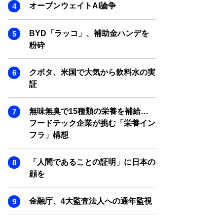
SMART MARKETING JOURNAL
オープンウェイトAI論争
BPaaS JOURNAL
BYD「ラッコ」、補助金ハンデを
ADOPTABLE DOG JOURNAL
粉砕
クボタ、米国で大気から飲料水の実
証
無味無臭で15種類の栄養を補給…
フードテック企業が挑む「栄養イン
フラ」構想
「人間であることの証明」に日本の
顔を
金融庁、4大監査法人への通年監視