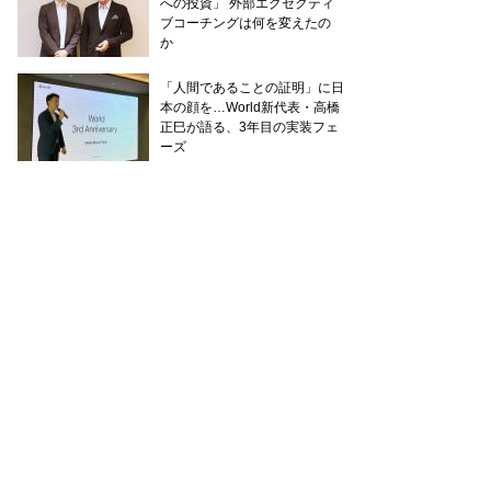
への投資」 外部エグゼクティ
ブコーチングは何を変えたの
か
「人間であることの証明」に日
本の顔を…World新代表・高橋
正巳が語る、3年目の実装フェ
ーズ