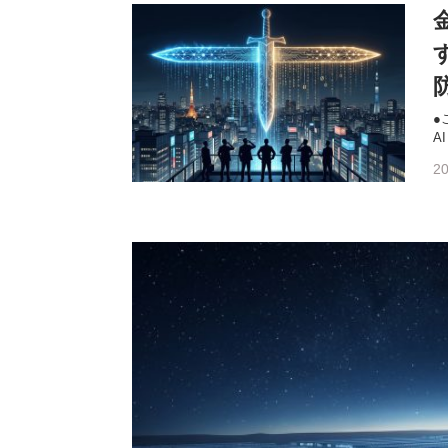
●
AI
20