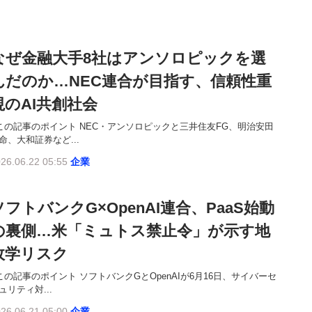
なぜ金融大手8社はアンソロピックを選
んだのか…NEC連合が目指す、信頼性重
視のAI共創社会
この記事のポイント NEC・アンソロピックと三井住友FG、明治安田
命、大和証券など...
26.06.22 05:55
企業
ソフトバンクG×OpenAI連合、PaaS始動
の裏側…米「ミュトス禁止令」が示す地
政学リスク
この記事のポイント ソフトバンクGとOpenAIが6月16日、サイバーセ
ュリティ対...
26.06.21 05:00
企業