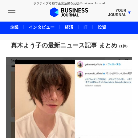
ポジティブ考察で企業活動を応援/Business Journal
YOUR
JOURNAL
BUSINESS JOURNAL
企業
インタビュー
経済
IT
投資
UNICORN JOURNAL
CARBON CREDITS JOURNAL
真木よう子の最新ニュース記事 まとめ
(1件)
IVS JOURNAL
ENERGY MANAGEMENT JOURNAL
INBOUND JOURNAL
LIFE ENDING JOURNAL
AI JOURNAL
REAL ESTATE BROKERAGE JOURNAL
SMART MARKETING JOURNAL
BPaaS JOURNAL
ADOPTABLE DOG JOURNAL