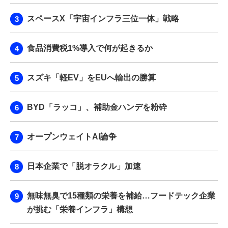
スペースX「宇宙インフラ三位一体」戦略
食品消費税1%導入で何が起きるか
スズキ「軽EV」をEUへ輸出の勝算
BYD「ラッコ」、補助金ハンデを粉砕
オープンウェイトAI論争
日本企業で「脱オラクル」加速
無味無臭で15種類の栄養を補給…フードテック企業
が挑む「栄養インフラ」構想