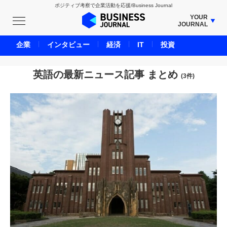
ポジティブ考察で企業活動を応援/Business Journal
YOUR
JOURNAL
BUSINESS JOURNAL
企業
インタビュー
経済
IT
投資
UNICORN JOURNAL
CARBON CREDITS JOURNAL
英語の最新ニュース記事 まとめ
(3件)
IVS JOURNAL
ENERGY MANAGEMENT JOURNAL
INBOUND JOURNAL
LIFE ENDING JOURNAL
AI JOURNAL
REAL ESTATE BROKERAGE JOURNAL
SMART MARKETING JOURNAL
BPaaS JOURNAL
ADOPTABLE DOG JOURNAL