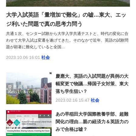
大学入試英語「量増加で難化」の嘘…東大、エッ
ジ利いた問題で真の思考力問う
共通１次、センター試験から大学入学共通テストと、時代の変化に合
わせて大学入試は変遷を遂げてきた。そのなかで近年、英語の試験問
題が顕著に難化していると全国...
2023.10.06 16:01
社会
慶應大、英語の入試問題が異例の大
幅変更で物議…帰国子女対策、東大
落ち学生狙い？
2023.02.16 15:47
社会
あの早稲田大学国際教養学部、超難
関化の理由…親の経済力＆英語力の
みで合格は嘘？