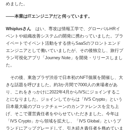
めました。
――本業はITエンジニアだと伺っています。
Whiplusさん
はい、専攻は情報工学で、グローバルHRイ
ベントや組織改善システムの開発に携わっていました。プラ
イベートでイベント活動をする傍らSaaSのフロントエンド
エンジニアとして働いていましたが、その後独立し、旅行プ
ラン可視化アプリ「Journey Note」を開発・リリースしまし
た。
その後、東急プラザ渋谷で日本初のNFT個展を開催し、大
きな話題を呼びました。約3か月間で7000人の来場者があ
り、これをきっかけに2022年4月からIVSにジョインするこ
とになりました。ジョインしてからは「IVS Crypto」という
日本最大級のブロックチェーンのカンファレンスを立ち上
げ、そこで運営責任者をやらせていただきました。今年は
「IVS Crypto」から領域を拡大し、「IVS Global」というブ
ランドにアップグレードして、引き続き責任者を務めていま