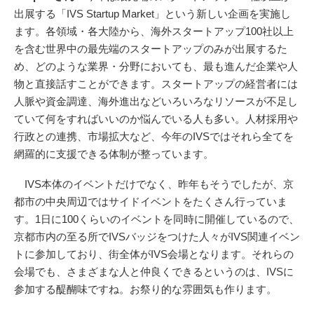
出展する「IVS Startup Market」という新しい企画を実施し
ます。各領域・各大陸から、海外スタートアップ100社以上
を含む世界中の最先端のスタートアップのみが出展するた
め、どのような業界・分野においても、最も進んだ企業や人
物と直接話すことができます。スタートアップの経営者には
人脈や資金調達、海外進出などいろいろなリソースが不足し
ていて何をすればいいのか悩んでいる人も多い。人材採用や
行政との連携、市場拡大など、今年のIVSではそれら全てを
網羅的に支援できる体制が整っています。
IVS本体のイベントだけでなく、昨年もそうでしたが、京
都市の中央周辺ではサイドイベントをたくさん行っていま
す。1日に100くらいのイベントを同時に開催しているので、
京都市内の至る所でIVSバッジをつけた人々がIVS関連イベン
トに参加しており、街全体がIVS会場となります。それらの
会場でも、さまざまな人と仲良くできるというのは、IVSに
参加する醍醐味ですね。お祭り的な雰囲気も作ります。