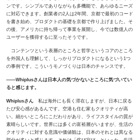
ンです。シンプルでありながらも多機能で、あらゆるニーズ
に対応できます。創業者の2人は2年間、京都で最初のコード
を書き始め、プロダクトの基礎を京都で作り上げました。そ
の後、アメリカに持ち帰って事業を展開し、今では数億人の
ユーザーを獲得するに至ったそうです。
コンテンツという表層のところと哲学というコアのところ
を外国人も理解して、しっかりプロダクトになるという1つ
の事例です。こういうモノづくりは日本のチャンスです。
――Whiplusさんは日本人の気づかないところに気づいてい
ると感じます。
Whiplusさん
私は海外にも長く滞在しますが、日本に戻る
たび安心感があるんです。空港も住む家もクオリティが高
い。細かいところにこだわりがあり、ライフスタイルの質が
素晴らしいです。世界には多くの富裕層がいますが、生活の
クオリティに対する意識や価値観は、日本のそれとは異なる
部分が多いと感じます。それは「侘び寂び」といった、生活