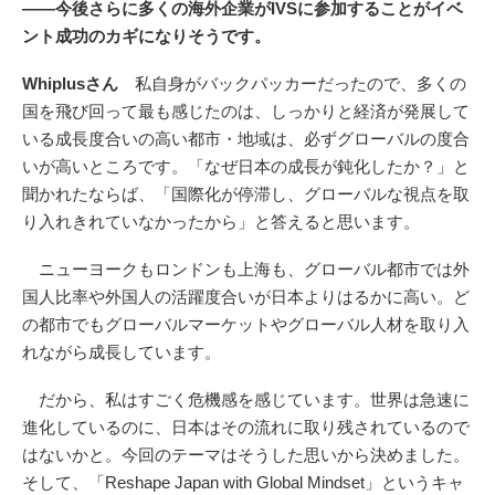
――今後さらに多くの海外企業がIVSに参加することがイベ
ント成功のカギになりそうです。
Whiplusさん
私自身がバックパッカーだったので、多くの
国を飛び回って最も感じたのは、しっかりと経済が発展して
いる成長度合いの高い都市・地域は、必ずグローバルの度合
いが高いところです。「なぜ日本の成長が鈍化したか？」と
聞かれたならば、「国際化が停滞し、グローバルな視点を取
り入れきれていなかったから」と答えると思います。
ニューヨークもロンドンも上海も、グローバル都市では外
国人比率や外国人の活躍度合いが日本よりはるかに高い。ど
の都市でもグローバルマーケットやグローバル人材を取り入
れながら成長しています。
だから、私はすごく危機感を感じています。世界は急速に
進化しているのに、日本はその流れに取り残されているので
はないかと。今回のテーマはそうした思いから決めました。
そして、「Reshape Japan with Global Mindset」というキャ