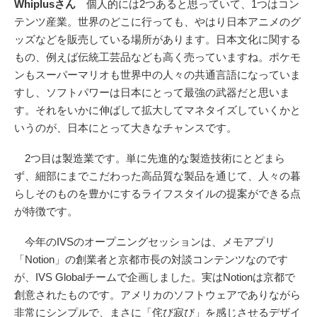
Whiplusさん
個人的には2つあると思っていて、1つはコン
テンツ産業。世界のどこに行っても、やはり日本アニメのグ
ッズなどを販売している場所があります。日本文化に関する
もの、例えば伝統工芸品なども高く売っていますね。ポケモ
ンもスーパーマリオも世界中の人々の共通言語になっていま
すし、ソフトパワーは日本にとって最強の武器だと思いま
す。それをいかに伸ばして拡大してマネタイズしていくかと
いうのが、日本にとって大きなチャンスです。
2つ目は製造業です。単に先進的な製造技術にとどまら
ず、細部にまでこだわった高品質な製品を通じて、人々の暮
らしそのものを豊かにするライフスタイルの提案ができる点
が特徴です。
今年のIVSのオープニングセッションは、メモアプリ
「Notion」の創業者と京都市長の対談コンテンツなのです
が、IVS Globalチームで企画しました。実はNotionは京都で
創意されたものです。アメリカのソフトウェアでありながら
非常にシンプルで、まさに「侘び寂び」を感じさせるデザイ