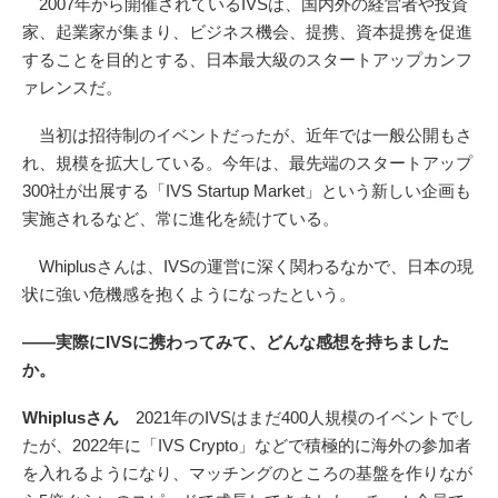
2007年から開催されているIVSは、国内外の経営者や投資
家、起業家が集まり、ビジネス機会、提携、資本提携を促進
することを目的とする、日本最大級のスタートアップカンフ
ァレンスだ。
当初は招待制のイベントだったが、近年では一般公開もさ
れ、規模を拡大している。今年は、最先端のスタートアップ
300社が出展する「IVS Startup Market」という新しい企画も
実施されるなど、常に進化を続けている。
Whiplusさんは、IVSの運営に深く関わるなかで、日本の現
状に強い危機感を抱くようになったという。
――実際にIVSに携わってみて、どんな感想を持ちました
か。
Whiplusさん
2021年のIVSはまだ400人規模のイベントでし
たが、2022年に「IVS Crypto」などで積極的に海外の参加者
を入れるようになり、マッチングのところの基盤を作りなが