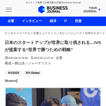
ポジティブ考察で企業活動を応援/Business Journal
YOUR
JOURNAL
BUSINESS JOURNAL
企業
インタビュー
経済
IT
投資
UNICORN JOURNAL
ビジネスジャーナル
>
企業ニュース
CARBON CREDITS JOURNAL
>
インタビューニュース
>
日本のスタート
IVS JOURNAL
日本のスタートアップが世界に取り残される…IVS
ENERGY MANAGEMENT JOURNAL
が提案する“世界で勝つための戦略”
INBOUND JOURNAL
企業
2025.06.10 18:00
2025.06.12 07:43
LIFE ENDING JOURNAL
構成＝横山渉／ジャーナリスト
AI JOURNAL
IVS2025
IVS Global
REAL ESTATE BROKERAGE JOURNAL
Share
SMART MARKETING JOURNAL
BPaaS JOURNAL
ADOPTABLE DOG JOURNAL