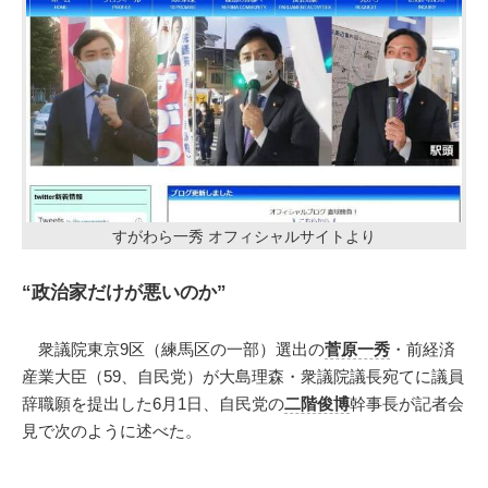
すがわら一秀 オフィシャルサイトより
“政治家だけが悪いのか”
衆議院東京9区（練馬区の一部）選出の
菅原一秀
・前経済
産業大臣（59、自民党）が大島理森・衆議院議長宛てに議員
辞職願を提出した6月1日、自民党の
二階俊博
幹事長が記者会
見で次のように述べた。