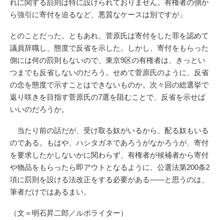
れに関する罰則は特に設けられておりません。有権者の側か
ら強引に寄付を迫るなど、悪質なケースは別ですが」
とのことだった。ともあれ、菅原氏は寄付をした罪を認めて
議員辞職し、態度で反省を示した。しかし、寄付をもらった
側には何の罰則もないので、東京9区の有権者は、きっとい
つまでも反省しないのだろう。せめて菅原氏のように、反省
の念を態度で示すことはできないものか。次々回の総選挙で
返り咲きを目指す菅原氏の7選を阻むことで、反省を示せば
いいのだろうか。
当たり前の話だが、受け取る奴がいるから、配る奴もいる
のである。もはや、ハシタガネであろうがなかろうが、寄付
を要求したかしないかに関わらず、有権者が候補者から寄付
や物品をもらったら即アウトとなるように、公選法第200条2
項に罰則を設ける法改正をする必要がある――と思うのは、
筆者だけではあるまい。
（文＝明石昇二郎／ルポライター）