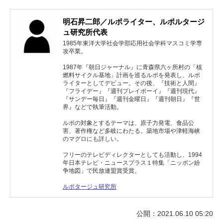
明石昇二郎／ルポライター、ルポルタージ
ュ研究所代表
1985年東洋大学社会学部応用社会学科マスコミ学専
攻卒業。
1987年『朝日ジャーナル』に青森県六ヶ所村の「核
燃料サイクル基地」計画を巡るルポを発表し、ルポ
ライターとしてデビュー。その後、『技術と人間』
『フライデー』『週刊プレイボーイ』『週刊現代』
『サンデー毎日』『週刊金曜日』『週刊朝日』『世
界』などで執筆活動。
ルポの対象とするテーマは、原子力発電、食品公
害、著作権など多岐にわたる。築地市場や津軽海峡
のマグロにも詳しい。
フリーのテレビディレクターとしても活動し、1994
年日本テレビ・ニュースプラス１特集「ニッポン紛
争地図」で民放連盟賞受賞。
ルポタージュ研究所
公開：2021.06.10 05:20