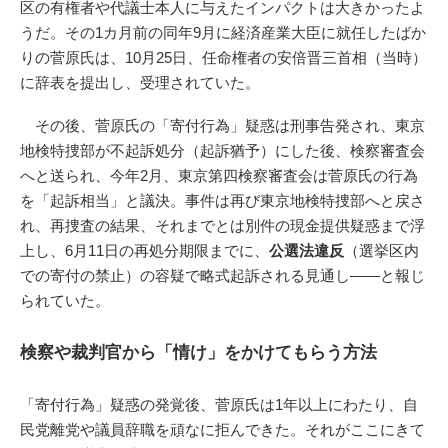
区の有権者や代議士本人に与えたインパクトは大きかったよ
うだ。その1カ月前の同年9月に経済産業大臣に就任したばか
りの菅原氏は、10月25日、任命権者の安倍晋三首相（当時）
に辞表を提出し、受理されていた。
その後、菅原氏の「寄付行為」疑惑は刑事告発され、東京
地検特捜部が不起訴処分（起訴猶予）にした後、検察審査会
へと送られ、今年2月、東京第四検察審査会は菅原氏の行為
を「起訴相当」と議決。事件は再び東京地検特捜部へと戻さ
れ、再捜査の結果、それまでとは別件の現金提供疑惑まで浮
上し、6月11日の再処分期限までに、
公選法違反
（選挙区内
での寄付の禁止）の容疑で略式起訴される見通し――と報じ
られていた。
検察や裁判官から「情け」をかけてもらう方法
「寄付行為」疑惑の発覚後、菅原氏は1年以上にわたり、自
民党離党や議員辞職を頑なに拒んできた。それがここにきて