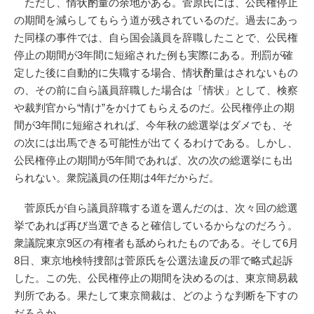
ただし、情状酌量の余地がある。菅原氏には、公民権停止
の期間を減らしてもらう道が残されているのだ。過去にあっ
た同様の事件では、自ら国会議員を辞職したことで、公民権
停止の期間が3年間に短縮された例も実際にある。刑罰が確
定した後に自動的に失職する場合、情状酌量はされないもの
の、その前に自ら議員辞職した場合は「情状」として、検察
や裁判官から“情け”をかけてもらえるのだ。公民権停止の期
間が3年間に短縮されれば、今年秋の総選挙はダメでも、そ
の次には出馬できる可能性が出てくるわけである。しかし、
公民権停止の期間が5年間であれば、次の次の総選挙にも出
られない。衆院議員の任期は4年だからだ。
菅原氏が自ら議員辞職する道を選んだのは、次々回の総選
挙であれば再び当選できると確信しているからなのだろう。
衆議院東京9区の有権者も舐められたものである。そして6月
8日、東京地検特捜部は菅原氏を公選法違反の罪で略式起訴
した。この先、公民権停止の期間を決めるのは、東京簡易裁
判所である。果たして東京簡裁は、どのような判断を下すの
だろうか。