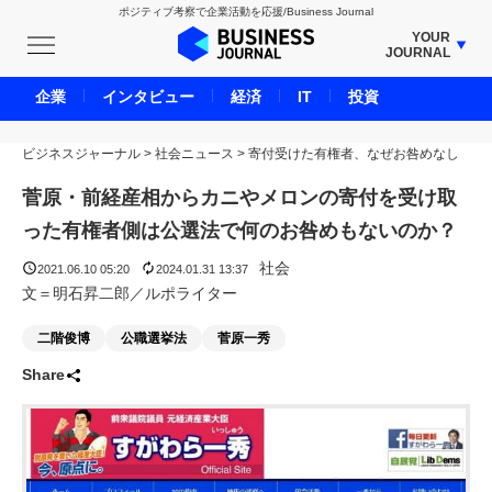
ポジティブ考察で企業活動を応援/Business Journal
YOUR
JOURNAL
BUSINESS JOURNAL
企業
インタビュー
経済
IT
投資
UNICORN JOURNAL
ビジネスジャーナル
>
社会ニュース
CARBON CREDITS JOURNAL
>
寄付受けた有権者、なぜお咎めなし
IVS JOURNAL
菅原・前経産相からカニやメロンの寄付を受け取
ENERGY MANAGEMENT JOURNAL
った有権者側は公選法で何のお咎めもないのか？
INBOUND JOURNAL
社会
2021.06.10 05:20
2024.01.31 13:37
LIFE ENDING JOURNAL
文＝明石昇二郎／ルポライター
AI JOURNAL
二階俊博
公職選挙法
菅原一秀
REAL ESTATE BROKERAGE JOURNAL
Share
SMART MARKETING JOURNAL
BPaaS JOURNAL
ADOPTABLE DOG JOURNAL