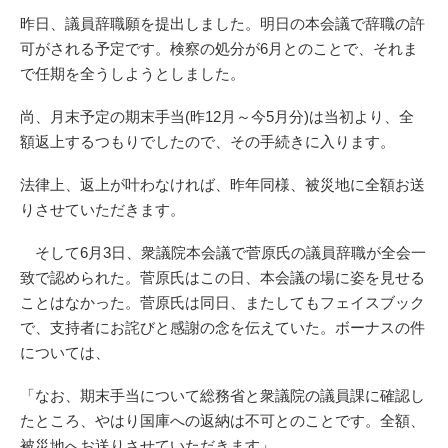
昨日、議員辞職願を提出しました。明日の本会議で辞職の許
可がされる予定です。検察の処分が6月とのことで、それま
で任期を全うしようとしました。
尚、月末予定の期末手当(昨12月～今5月分)は当初より、全
額返上するつもりでしたので、その手続きに入ります。
法律上、返上が叶わなければ、昨年同様、被災地に全額お送
りさせていただきます。
そして6月3日、衆議院本会議で菅原氏の議員辞職が全会一
致で認められた。菅原氏はこの日、本会議の場に姿を見せる
ことはなかった。菅原氏は同日、またしてもフェイスブック
で、支持者にお詫びと感謝の念を伝えていた。ボーナスの件
については、
「なお、期末手当について総務省と衆議院の議員課に確認し
たところ、やはり国庫への返納は不可とのことです。全額、
被災地へお送りさせていただきます」