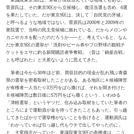
菅原氏は、その東京9区から立候補し、復活当選も含め、6選
を果たしていた。だが東京9区は、決して「自民党の牙城」
と呼べるような地域ではない。菅原氏は2000年と2009年の
衆院選で、当時の民主党候補に敗れている。だからメロンや
カニやカネを配ったのだろうか――と、考えていると、なん
だか東京9区の選挙が「洗剤やビール券やプロ野球の観戦チ
ケットをエサに釣る新聞購読者争奪戦」（昔は「鍋釜合戦」
とも呼ばれた）と大差ないように思えてきた。
筆者は今から30年ほど前、買収目的の現金が乱れ飛ぶ青森
県の選挙を密着取材したことがある。ある地区にＡ候補陣営
が有権者一人当たり3万円をばら撒けば、それを聞き付けた
Ｂ候補陣営は数日後に5万円をばら撒くという、いわゆる
「津軽選挙」というヤツだ。住み込み取材をしていた筆者の
ところにまで運動員が金を持ってきたこともあった。引っ越
してきたばかりで選挙権がないことを告げると、運動員氏は
「わかっていれば引っ越し代もウチで出してやったのに」
と、大変残念がっていた。衆議院東京9区の有権者は、こう