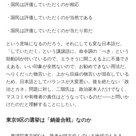
・国民は評価していただくのが相応
・国民は評価していただくのが当然である
・国民は評価していただくのが当たり前だ
という意味になるのだろう。それにしても変な日本語だ。
「していただく」という謙譲語に、命令調の「べき」という
助動詞が付いているので、エラそうに聞こえる上に不遜でさ
えある。いい印象が全然ないので、お勧めできない用法だ。
へりくだった物言いと、上から目線の物言いが混在している
ため、日本語としてバランスが大変悪い。後を絶たない「政
治とカネ」問題に対し、二階氏は、政治家本人だけでなく、
マスコミや有権者の責任はどうなっているのだ――と問いか
けたのだと理解することにしたい。
東京9区の選挙は「鍋釜合戦」なのか
衆議院東京9区は、筆者が現在住んでいる地域でもある。