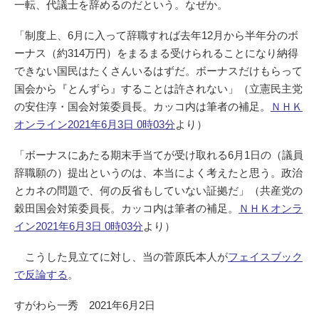
一転、代議士を辞めるのだという。なぜか。
「制度上、6月に入って辞職すれば去年12月から半年分のボ
ーナス（約314万円）をまるまる受けられることになり納得
できない国民はたくさんいるはずだ。ボーナスだけもらって
国会から『とんずら』することは許されない」（立憲民主党
の安住淳・国会対策委員長。カッコ内は筆者の補足。
ＮＨＫ
オンライン2021年6月3日 0時03分
より）
「ボーナスにあたる期末手当てが受け取れる6月1日の（議員
辞職願の）提出というのは、本当によく考えたと思う。政治
とカネの問題で、何の反省もしていない証拠だ」（共産党の
穀田国会対策委員長。カッコ内は筆者の補足。
ＮＨＫオンラ
イン2021年6月3日 0時03分
より）
こうした見立てに対し、当の菅原氏本人が
フェイスブック
で反論する
。
すがわら一秀 2021年6月2日