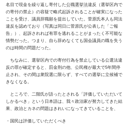
名目で現金を繰り返し寄付した
公職選挙法
違反（選挙区内で
の寄付の禁止）の容疑で略式起訴されることが確実になった
ことを受け、議員辞職願を提出していた。菅原氏本人も同法
違反を認めており（写真は同日に菅原氏が公表した「ご報
告」）、起訴されれば有罪を逃れることがまったく不可能な
情勢だった。つまり、自ら辞めなくても国会議員の職を失う
のは時間の問題だった。
ちなみに、選挙区内での寄付行為を禁止している公選法違
反の罪が確定すると、罰金刑の他、公民権が最大で5年間停
止され、その間は衆院選に限らず、すべての選挙に立候補で
きなくなる。
ところで、二階氏が語ったとされる「評価していただいて
しかるべき」という日本語は、我々政治家が努力してきた結
果、政治とカネの問題はきれいになってきていることを、
・国民は評価していただくべき