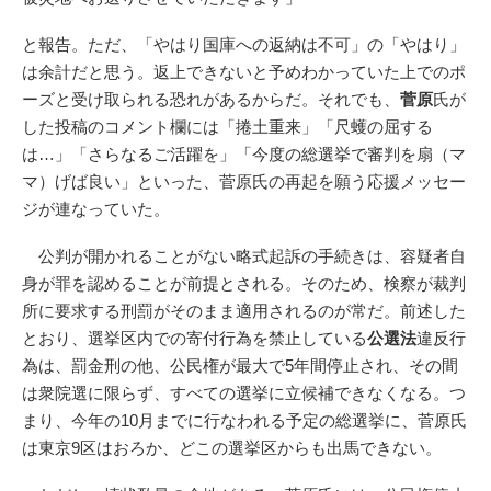
と報告。ただ、「やはり国庫への返納は不可」の「やはり」
は余計だと思う。返上できないと予めわかっていた上でのポ
ーズと受け取られる恐れがあるからだ。それでも、
菅原
氏が
した投稿のコメント欄には「捲土重来」「尺蠖の屈する
は…」「さらなるご活躍を」「今度の総選挙で審判を扇（マ
マ）げば良い」といった、菅原氏の再起を願う応援メッセー
ジが連なっていた。
公判が開かれることがない略式起訴の手続きは、容疑者自
身が罪を認めることが前提とされる。そのため、検察が裁判
所に要求する刑罰がそのまま適用されるのが常だ。前述した
とおり、選挙区内での寄付行為を禁止している
公選法
違反行
為は、罰金刑の他、公民権が最大で5年間停止され、その間
は衆院選に限らず、すべての選挙に立候補できなくなる。つ
まり、今年の10月までに行なわれる予定の総選挙に、菅原氏
は東京9区はおろか、どこの選挙区からも出馬できない。