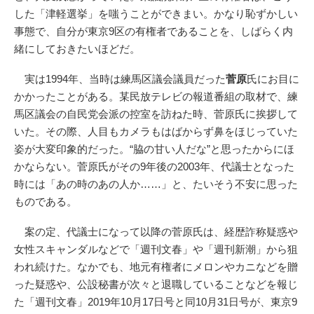
した「津軽選挙」を嗤うことができまい。かなり恥ずかしい
事態で、自分が東京9区の有権者であることを、しばらく内
緒にしておきたいほどだ。
実は1994年、当時は練馬区議会議員だった
菅原
氏にお目に
かかったことがある。某民放テレビの報道番組の取材で、練
馬区議会の自民党会派の控室を訪ねた時、菅原氏に挨拶して
いた。その際、人目もカメラもはばからず鼻をほじっていた
姿が大変印象的だった。“脇の甘い人だな”と思ったからにほ
かならない。菅原氏がその9年後の2003年、代議士となった
時には「あの時のあの人か……」と、たいそう不安に思った
ものである。
案の定、代議士になって以降の菅原氏は、経歴詐称疑惑や
女性スキャンダルなどで「週刊文春」や「週刊新潮」から狙
われ続けた。なかでも、地元有権者にメロンやカニなどを贈
った疑惑や、公設秘書が次々と退職していることなどを報じ
た「週刊文春」2019年10月17日号と同10月31日号が、東京9