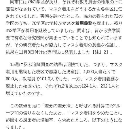
同市には79の学区があり、それぞれ教育員会の権限の下に
運営がなされていて、マスク着用をどうするかも各学区に任
されていました。実態を調べたところ、協力の得られた72の
学区のうち、70学区の学校が
マスク着用義務
を廃止し、残り
の2学区が着用を継続していました。同市は、昔から疫学調
査で有名な研究機関が集まっていることでも知られています
が、その研究者たちが協力してマスク着用の意義を検証し、
結果を11月9日付けの専門誌に発表しました【注1, 2】。
15週に及ぶ追跡調査の結果は明快でした。つまり、マスク
着用を継続した校区で感染した児童は、1,000人当たりで
60.0人、教職員で101.0人でした。一方、マスク着用義務を
廃止した校区では、それぞれ2倍以上の124.1人、202.1人と
増えていたのです。
この数値を元に「差分の差分法」と呼ばれる計算で2グル
ープ間の偏りをなくしたあと、「マスク着用をやめたことに
起因する感染者の増加率」を求めたところ、以下のようにな
りました。