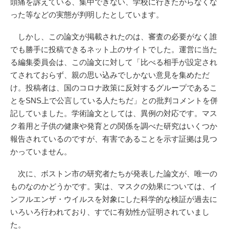
頭痛を訴えている、集中できない、学校に行きたがらなくな
った等などの実態が判明したとしています。
しかし、この論文が掲載されたのは、審査の必要がなく誰
でも勝手に投稿できるネット上のサイトでした。運営に当た
る編集委員会は、この論文に対して「比べる相手が設定され
てされておらず、親の思い込みでしかない意見を集めただ
け。投稿者は、国のコロナ政策に反対するグループであるこ
とをSNS上で公言している人たちだ」との批判コメントを併
記していました。学術論文としては、異例の対応です。マス
ク着用と子供の健康や発育との関係を調べた研究はいくつか
報告されているのですが、有害であることを示す証拠は見つ
かっていません。
次に、ボストン市の研究者たちが発表した論文が、唯一の
ものなのかどうかです。実は、マスクの効果については、イ
ンフルエンザ・ウイルスを対象にした科学的な検証が過去に
いろいろ行われており、すでに有効性が証明されていまし
た。