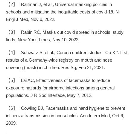
【2】 Raifman J, et al., Universal masking policies in
schools and mitigating the inequitable costs of covid-19. N
Engl J Med, Nov 9, 2022.
【3】 Rabin RC, Masks cut covid spread in schools, study
finds. New York Times, Nov 10, 2022.
【4】 Schwarz S, et al., Corona children studies “Co-Ki”: first
results of a Germany-wide registry on mouth and nose
covering (mask) in children. Res Sq, Feb 21, 2021.
【5】 Lai AC, Effectiveness of facemasks to reduce
exposure hazards for airborne infections among general
populations. J R Soc Interface, May 7, 2012.
【6】 Cowling BJ, Facemasks and hand hygiene to prevent
influenza transmission in households. Ann Intern Med, Oct 6,
2009.