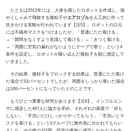
たとえば2012年には、人体を模したロボットを作成し、咳
やくしゃみで飛散する微粒子や
エアロゾル
を人工的に作って
吹きかける実験が行われています【注5】。ロボットの口元
には不織布マスクをつけましたが、「普通にただ着ける」
→「隙間をなくすよう意識して着ける」→「きつく着ける」
→「周囲に空気の漏れがないようにテープで塞ぐ」という4
条件を設定し、ロボットが吸い込んだ微粒子を順に測定して
いきました。
その結果、微粒子をブロックする効果は、普通にただ着け
た場合で33パーセントでしたが、周囲をしっかり塞いだ場合
は100パーセントになっていたとのことです。
もうひとつ重要な研究があります【注6】。インフルエン
ザに感染した407人に協力を求め、それぞれの家庭で「何も
しない」「手洗いだけしっかりやってもらう」「手洗いとマ
スクを着ける」という3グループに無作為に分かれてもらい
ました。その後の3日間、同居の家族に感染したかどうかを