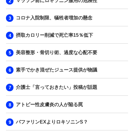
マラソン前にロキソニン服用の危険性
コロナ入院制限、犠牲者増加の懸念
摂取カロリー削減で死亡率15％低下
美容整形・骨切り術、過度な心配不要
素手でかき混ぜたジュース提供が物議
介護士「言っておきたい」投稿が話題
アトピー性皮膚炎の人が陥る罠
バファリンEXよりロキソニンS？