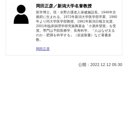
岡田正彦／新潟大学名誉教授
医学博士。現・水野介護老人保健施設長。1946年京
都府に生まれる。1972年新潟大学医学部卒業、1990
年より同大学医学部教授。1981年新潟日報文化賞、
2001年臨床病理学研究振興基金「小酒井望賞」を受
賞。専門は予防医療学、長寿科学。『人はなぜ太る
のか－肥満を科学する』（岩波新書）など著書多
数。
岡田正彦
公開：2022.12.12 05:30