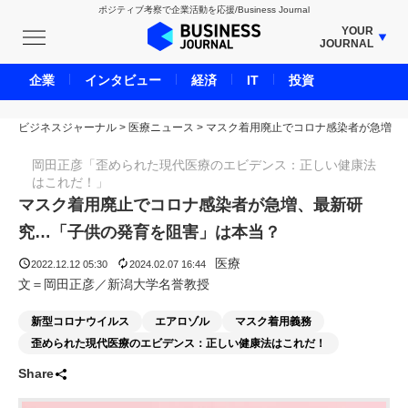
ポジティブ考察で企業活動を応援/Business Journal
YOUR
JOURNAL
BUSINESS JOURNAL
企業
インタビュー
経済
IT
投資
UNICORN JOURNAL
ビジネスジャーナル
>
医療ニュース
CARBON CREDITS JOURNAL
>
マスク着用廃止でコロナ感染者が急増
IVS JOURNAL
岡田正彦「歪められた現代医療のエビデンス：正しい健康法
はこれだ！」
ENERGY MANAGEMENT JOURNAL
マスク着用廃止でコロナ感染者が急増、最新研
INBOUND JOURNAL
究…「子供の発育を阻害」は本当？
LIFE ENDING JOURNAL
医療
AI JOURNAL
2022.12.12 05:30
2024.02.07 16:44
文＝岡田正彦／新潟大学名誉教授
REAL ESTATE BROKERAGE JOURNAL
SMART MARKETING JOURNAL
新型コロナウイルス
エアロゾル
マスク着用義務
歪められた現代医療のエビデンス：正しい健康法はこれだ！
BPaaS JOURNAL
Share
ADOPTABLE DOG JOURNAL