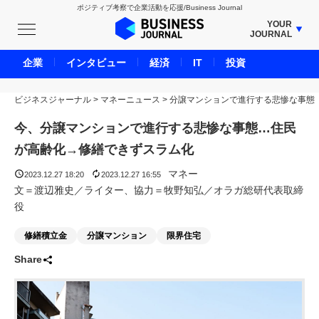
ポジティブ考察で企業活動を応援/Business Journal
YOUR
JOURNAL
BUSINESS JOURNAL
企業
インタビュー
経済
IT
投資
UNICORN JOURNAL
ビジネスジャーナル
>
マネーニュース
CARBON CREDITS JOURNAL
>
分譲マンションで進行する悲惨な事態
IVS JOURNAL
今、分譲マンションで進行する悲惨な事態…住民
ENERGY MANAGEMENT JOURNAL
が高齢化→修繕できずスラム化
INBOUND JOURNAL
マネー
2023.12.27 18:20
2023.12.27 16:55
LIFE ENDING JOURNAL
文＝渡辺雅史／ライター、協力＝牧野知弘／オラガ総研代表取締
役
AI JOURNAL
REAL ESTATE BROKERAGE JOURNAL
修繕積立金
分譲マンション
限界住宅
SMART MARKETING JOURNAL
Share
BPaaS JOURNAL
ADOPTABLE DOG JOURNAL