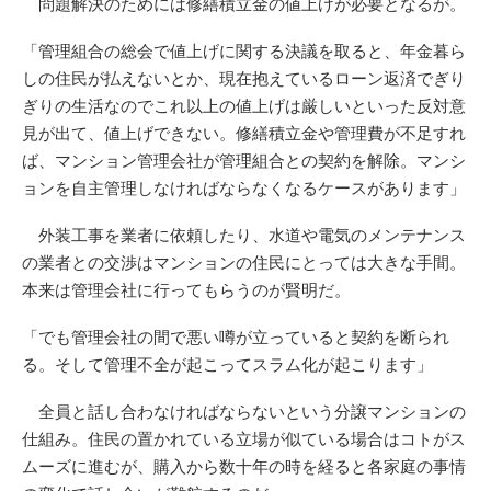
問題解決のためには修繕積立金の値上げが必要となるが。
「管理組合の総会で値上げに関する決議を取ると、年金暮ら
しの住民が払えないとか、現在抱えているローン返済でぎり
ぎりの生活なのでこれ以上の値上げは厳しいといった反対意
見が出て、値上げできない。修繕積立金や管理費が不足すれ
ば、マンション管理会社が管理組合との契約を解除。マンシ
ョンを自主管理しなければならなくなるケースがあります」
外装工事を業者に依頼したり、水道や電気のメンテナンス
の業者との交渉はマンションの住民にとっては大きな手間。
本来は管理会社に行ってもらうのが賢明だ。
「でも管理会社の間で悪い噂が立っていると契約を断られ
る。そして管理不全が起こってスラム化が起こります」
全員と話し合わなければならないという分譲マンションの
仕組み。住民の置かれている立場が似ている場合はコトがス
ムーズに進むが、購入から数十年の時を経ると各家庭の事情