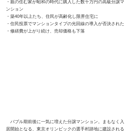
・親の住む家が昭和の時代に購入した数千万円の高級分譲マ
ンション
・築40年以上たち、住民が高齢化し
限界住宅
に
・住民投票でマンションタイプの光回線の導入が否決された
・修繕費が上がり続け、売却価格も下落
バブル期前後に一気に増えた分譲マンション。まもなく入
居開始となる、東京オリンピックの選手村跡地に建設される