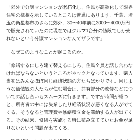
「郊外で分譲マンションが老朽化し、住民が高齢化して限界
住宅の様相を示しているところは普通にあります。千葉、埼
玉の衛星都市のさらに郊外。30〜40年前に3000〜4000万円
で販売されていたのに現在ではクルマ1台分の値段でしか売
れないという分譲マンションなんてザラです」
なぜこのようなことが起こるのか。
「修繕するにしろ建て替えるにしろ、住民全員と話し合わな
ければならないというところがネックとなっています。購入
当初はみんなほぼ同じ経済状態の方たちばかりです。同じよ
うな価値観の人たちが住む場合は、共有部分の改修などにつ
いての話し合いもスムーズに行きます。ですが時間が経つ
と、所有者の中には失業したり経済状況が悪くなる人がでて
くる。そうなると管理費や
修繕積立金
を滞納する人が出てく
る。その結果、修繕を実施する時に積み立てていたお金が足
りないという問題が出てくる」