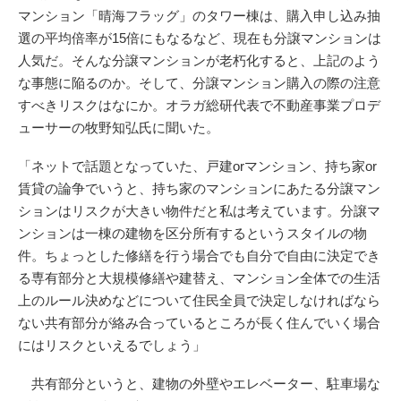
マンション「晴海フラッグ」のタワー棟は、購入申し込み抽
選の平均倍率が15倍にもなるなど、現在も分譲マンションは
人気だ。そんな分譲マンションが老朽化すると、上記のよう
な事態に陥るのか。そして、分譲マンション購入の際の注意
すべきリスクはなにか。オラガ総研代表で不動産事業プロデ
ューサーの牧野知弘氏に聞いた。
「ネットで話題となっていた、戸建orマンション、持ち家or
賃貸の論争でいうと、持ち家のマンションにあたる分譲マン
ションはリスクが大きい物件だと私は考えています。分譲マ
ンションは一棟の建物を区分所有するというスタイルの物
件。ちょっとした修繕を行う場合でも自分で自由に決定でき
る専有部分と大規模修繕や建替え、マンション全体での生活
上のルール決めなどについて住民全員で決定しなければなら
ない共有部分が絡み合っているところが長く住んでいく場合
にはリスクといえるでしょう」
共有部分というと、建物の外壁やエレベーター、駐車場な