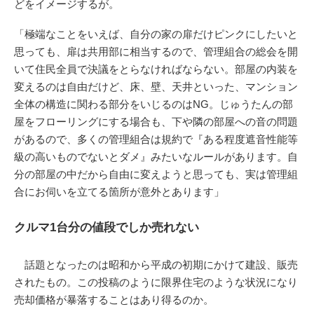
どをイメージするが。
「極端なことをいえば、自分の家の扉だけピンクにしたいと
思っても、扉は共用部に相当するので、管理組合の総会を開
いて住民全員で決議をとらなければならない。部屋の内装を
変えるのは自由だけど、床、壁、天井といった、マンション
全体の構造に関わる部分をいじるのはNG。じゅうたんの部
屋をフローリングにする場合も、下や隣の部屋への音の問題
があるので、多くの管理組合は規約で『ある程度遮音性能等
級の高いものでないとダメ』みたいなルールがあります。自
分の部屋の中だから自由に変えようと思っても、実は管理組
合にお伺いを立てる箇所が意外とあります」
クルマ1台分の値段でしか売れない
話題となったのは昭和から平成の初期にかけて建設、販売
されたもの。この投稿のように限界住宅のような状況になり
売却価格が暴落することはあり得るのか。