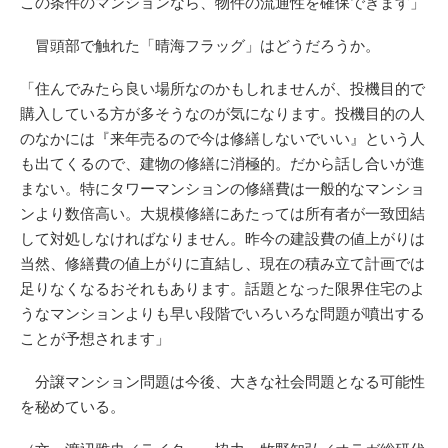
この条件のマンションなら、物件の流通性を確保できます」
冒頭部で触れた「晴海フラッグ」はどうだろうか。
「住んでみたら良い場所なのかもしれませんが、投機目的で
購入している方が多そうなのが気になります。投機目的の人
のなかには『来年売るので今は修繕しないでいい』という人
も出てくるので、建物の修繕に消極的。だから話し合いが進
まない。特にタワーマンションの修繕費は一般的なマンショ
ンより数倍高い。大規模修繕にあたっては所有者が一致団結
して対処しなければなりません。昨今の建設費の値上がりは
当然、修繕費の値上がりに直結し、現在の積み立て計画では
足りなくなるおそれもあります。話題となった限界住宅のよ
うなマンションよりも早い段階でいろいろな問題が噴出する
ことが予想されます」
分譲マンション問題は今後、大きな社会問題となる可能性
を秘めている。