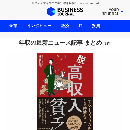
ポジティブ考察で企業活動を応援/Business Journal
YOUR
JOURNAL
BUSINESS JOURNAL
企業
インタビュー
経済
IT
投資
UNICORN JOURNAL
CARBON CREDITS JOURNAL
年収の最新ニュース記事 まとめ
(5件)
IVS JOURNAL
ENERGY MANAGEMENT JOURNAL
INBOUND JOURNAL
LIFE ENDING JOURNAL
AI JOURNAL
REAL ESTATE BROKERAGE JOURNAL
SMART MARKETING JOURNAL
BPaaS JOURNAL
ADOPTABLE DOG JOURNAL