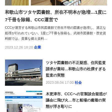
和歌山市ツタヤ図書館、所在不明本が急増…1度に
7千冊を除籍、CCC運営で
CCCが運営する和歌山市民図書館で所在不明の図書が急増し、適正な
処理が行われていない。1度に7千冊を除籍も。武雄市図書館・歴史資
料館では、貴重な郷土資料...
2023.12.26 18:20
企業
ツタヤ図書館の不正疑惑、住民監査
請求が棄却…和歌山市の杜撰すぎる
監査の実態
2023.08.04 17:00
社会
木更津市、CCCへの官製談合疑惑が
議会に飛び火…市と船場の癒着の実
態が浮き彫りに