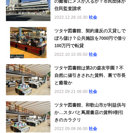
の癒着にメスが入るか？市民団体が
住民監査請求
2022.12.28 16:30
社会
ツタヤ図書館、契約違反の又貸しで
ぼろ儲け？公共施設を7000円で借り
100万円で転貸
2022.10.15 05:50
社会
ツタヤ図書館は第2の森友学園？不
自然に値引きされた賃料、裏で市長
と癒着か
2022.09.21 06:00
社会
ツタヤ図書館、和歌山市が利益供与
か…スタバと蔦屋書店の賃料9割引
きのカラクリ
2022.09.08 06:00
社会