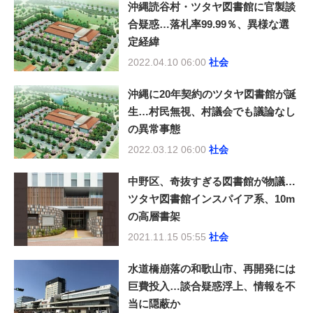
沖縄読谷村・ツタヤ図書館に官製談
合疑惑…落札率99.99％、異様な選
定経緯
2022.04.10 06:00
社会
沖縄に20年契約のツタヤ図書館が誕
生…村民無視、村議会でも議論なし
の異常事態
2022.03.12 06:00
社会
中野区、奇抜すぎる図書館が物議…
ツタヤ図書館インスパイア系、10m
の高層書架
2021.11.15 05:55
社会
水道橋崩落の和歌山市、再開発には
巨費投入…談合疑惑浮上、情報を不
当に隠蔽か