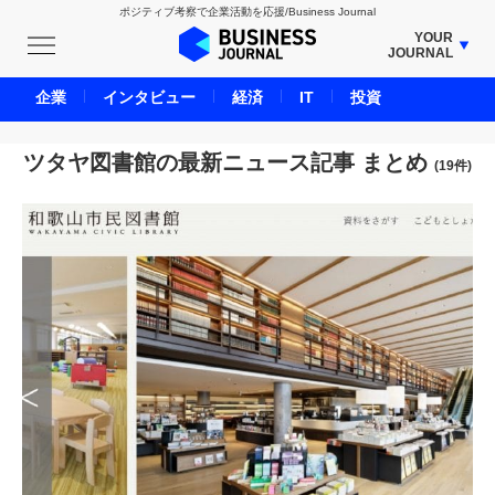
ポジティブ考察で企業活動を応援/Business Journal
YOUR
JOURNAL
BUSINESS JOURNAL
企業
インタビュー
経済
IT
投資
UNICORN JOURNAL
CARBON CREDITS JOURNAL
ツタヤ図書館の最新ニュース記事 まとめ
(19件)
IVS JOURNAL
ENERGY MANAGEMENT JOURNAL
INBOUND JOURNAL
LIFE ENDING JOURNAL
AI JOURNAL
REAL ESTATE BROKERAGE JOURNAL
SMART MARKETING JOURNAL
BPaaS JOURNAL
ADOPTABLE DOG JOURNAL