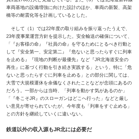
車両基地の設備増強に向けた設計のほか、車両の新製、高架
橋等の耐震化等を計画しているとした。
そして（1）では22年度の取り組みを振り返ったうえで、
23年度事業運営方針を提示した。安全輸送の確保について、
「『お客様の命』『社員の命』を守るためにとるべき行動と
して『安全第一、安定第二』『危ないと思ったらすぐに列車
を止める』『現地の判断が最優先』など『JR北海道安全の
再生』に基づく行動を引き続き実践する」という。特に「危
ないと思ったらすぐに列車を止める」との部分に関しては、
大雪で大規模運休を余儀なくされたことなどが念頭にあるの
だろう。一部からは当時、「列車を動かす気があるのか」
「『冬こそJR』のスローガンはどこへ行った」などと厳し
い意見が寄せられていたが、今年度も「列車をすぐ止める」
との方針を継続していくに違いない。
鉄道以外の収入源もJR北には必要だ