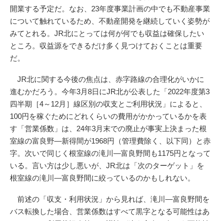
開業する予定だ。なお、23年度事業計画の中でも不動産事業
について触れているため、不動産開発を継続していく姿勢が
みてとれる。JR北にとっては何が何でも収益は確保したい
ところ。収益源をできるだけ多く見つけておくことは重要
だ。
JR北に関する今後の焦点は、赤字路線の合理化がいかに
進むかだろう。今年3月8日にJR北が公表した「2022年度第3
四半期［4～12月］線区別の収支とご利用状況」によると、
100円を稼ぐためにどれくらいの費用がかかっているかを表
す「営業係数」は、24年3月末での廃止が事実上決まった根
室線の富良野―新得間が1968円（管理費除く、以下同）と赤
字。次いで同じく根室線の滝川―富良野間も1175円となって
いる。言い方は少し悪いが、JR北は「次のターゲット」を
根室線の滝川―富良野間に絞っているのかもしれない。
前述の「収支・利用状況」から見れば、滝川―富良野間を
バス転換した場合、営業係数はすべて黒字となる可能性はあ