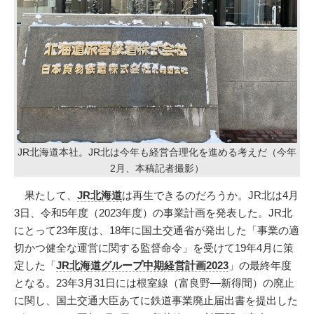
JR北海道本社。JR北は今年も経営合理化を進める考えだ（今年
2月、本稿記者撮影）
果たして、
JR北海道
は再生できるのだろうか。JR北は4月
3日、令和5年度（2023年度）の事業計画を発表した。JR北
にとって23年度は、18年に国土交通省が発出した「事業の適
切かつ健全な運営に関する監督命令」を受けて19年4月に策
定した「
JR北海道グループ中期経営計画2023
」の最終年度
となる。23年3月31日には根室線（富良野―新得間）の廃止
に関し、国土交通大臣あてに鉄道事業廃止届出書を提出した