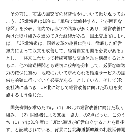
その前に、前述の国交省の監督命令について振り返ってお
こう。JR北海道は16年に「単独では維持することが困難な
線区」を公表。道内では赤字の路線が多くあり、経営改善に
向けた取り組みを進めてきた経緯がある。国土交通省によれ
ば、「JR北海道は、国鉄改革の趣旨に則り、徹底した経営
努力によって収支を改善して、経営自立を図る必要がある」
とし、「将来にわたって持続可能な交通体系を構築するとと
もに、他の輸送機関とも適切に役割を分担して、必要な輸送
力の確保に努め、地域において求められる輸送サービスの提
供を的確に行っていく必要がある」としている。そしてJR
会社法に基づき、JR北に対して経営改善に向けた取組を実
施するよう命じた。
国交省側が求めたのは（1）JR北の経営改善に向けた取り
組み、（2）関係者による支援・協力、の2点だった。このう
ち（1）では31年度に「JR北海道が経営自立することを目指
す」と記載されている。背景には
北海道新幹線
の札幌延伸開