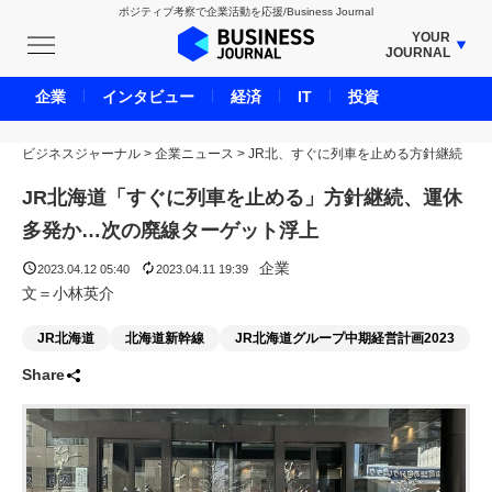
ポジティブ考察で企業活動を応援/Business Journal
YOUR
JOURNAL
BUSINESS JOURNAL
企業
インタビュー
経済
IT
投資
UNICORN JOURNAL
ビジネスジャーナル
>
企業ニュース
CARBON CREDITS JOURNAL
>
JR北、すぐに列車を止める方針継続
IVS JOURNAL
JR北海道「すぐに列車を止める」方針継続、運休
ENERGY MANAGEMENT JOURNAL
多発か…次の廃線ターゲット浮上
INBOUND JOURNAL
企業
2023.04.12 05:40
2023.04.11 19:39
LIFE ENDING JOURNAL
文＝小林英介
AI JOURNAL
JR北海道
北海道新幹線
JR北海道グループ中期経営計画2023
REAL ESTATE BROKERAGE JOURNAL
Share
SMART MARKETING JOURNAL
BPaaS JOURNAL
ADOPTABLE DOG JOURNAL