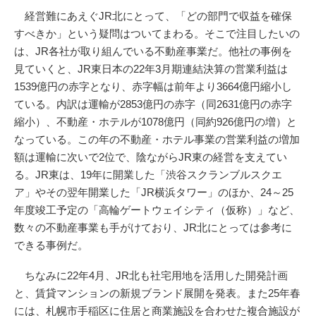
経営難にあえぐJR北にとって、「どの部門で収益を確保
すべきか」という疑問はついてまわる。そこで注目したいの
は、JR各社が取り組んでいる不動産事業だ。他社の事例を
見ていくと、JR東日本の22年3月期連結決算の営業利益は
1539億円の赤字となり、赤字幅は前年より3664億円縮小し
ている。内訳は運輸が2853億円の赤字（同2631億円の赤字
縮小）、不動産・ホテルが1078億円（同約926億円の増）と
なっている。この年の不動産・ホテル事業の営業利益の増加
額は運輸に次いで2位で、陰ながらJR東の経営を支えてい
る。JR東は、19年に開業した「渋谷スクランブルスクエ
ア」やその翌年開業した「JR横浜タワー」のほか、24～25
年度竣工予定の「高輪ゲートウェイシティ（仮称）」など、
数々の不動産事業も手がけており、JR北にとっては参考に
できる事例だ。
ちなみに22年4月、JR北も社宅用地を活用した開発計画
と、賃貸マンションの新規ブランド展開を発表。また25年春
には、札幌市手稲区に住居と商業施設を合わせた複合施設が