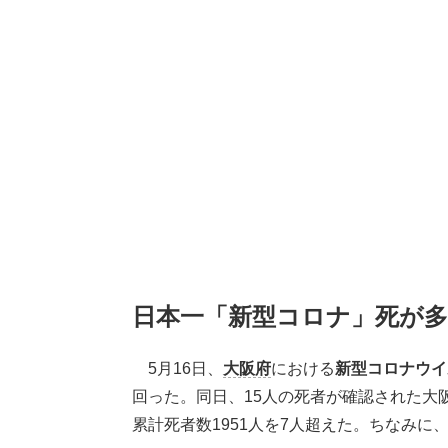
日本一「新型コロナ」死が
5月16日、
大阪府
における
新型コロナウイ
回った。同日、15人の死者が確認された大
累計死者数1951人を7人超えた。ちなみに