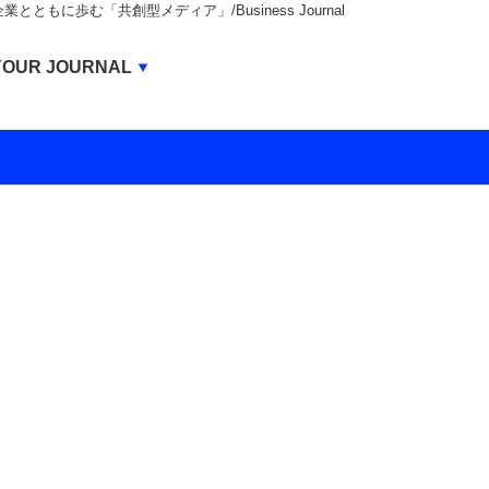
もに歩む「共創型メディア」/Business Journal
Business Journal
YOUR JOURNAL
BUSINESS JOURNAL
UNICORN JOURNAL
CARBON CREDITS JOURNAL
IVS JOURNAL
ENERGY MANAGEMENT JOURNAL
INBOUND JOURNAL
LIFE ENDING JOURNAL
AI JOURNAL
REAL ESTATE BROKERAGE JOURNAL