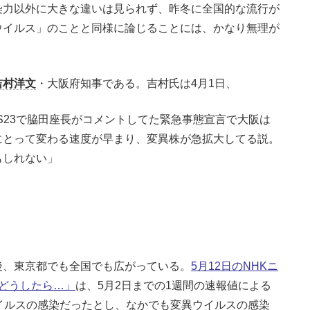
染力以外に大きな違いは見られず、昨冬に全国的な流行が
ウイルス」のことと同様に論じることには、かなり無理が
吉村洋文
・大阪府知事である。吉村氏は4月1日、
S23で脇田座長がコメントしてた緊急事態宣言で大阪は
にとって変わる速度が早まり、変異株が急拡大してる説。
もしれない」
、東京都でも全国でも広がっている。
5月12日のNHKニ
どうしたら…」
は、5月2日までの1週間の速報値による
イルスの感染だったとし、なかでも変異ウイルスの感染