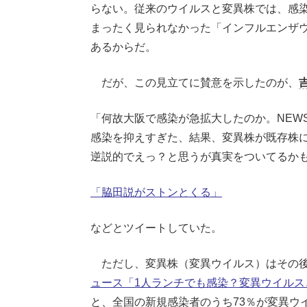
らない。従来のウイルスと変異株では、感
まったく見られなかった「インフルエンザ
あるからだ。
だが、この見立てに賛意を示したのが、
「何故大阪で感染が急拡大したのか。NEW
感染を抑えすぎた、結果、変異株が既存株
逆説的でえっ？と思うが真実をついてるか
「脇田説がストンとくる」
などとツイートしていた。
ただし、変異株（変異ウイルス）はその後
ュース「1人ランチでも感染？変異ウイルス
と、全国の新規感染者のうち73％が変異ウ