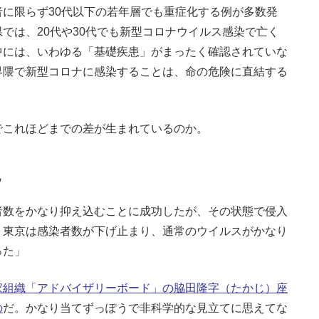
に限らず30代以下の若年層でも重症化する例が多数発
では、20代や30代でも新型コロナウイルス感染で亡く
中には、いわゆる「基礎疾患」がまったく確認されていな
界隈で新型コロナに感染することは、命の危険に直結する
これほどまでの差が生まれているのか。
説
者数をかなり抑え込むことに成功したが、その状態で侵入
、東京は感染者数が下げ止まり、通常のウイルスがかなり
った」
家組織「アドバイザリーボード」の脇田隆字（たかじ）座
の
だ。かなり当てずっぽうで非科学的な見立てに思えてな