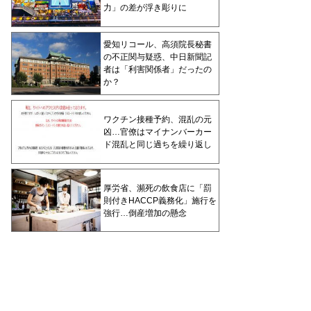
力」の差が浮き彫りに
愛知リコール、高須院長秘書
の不正関与疑惑、中日新聞記
者は「利害関係者」だったの
か？
ワクチン接種予約、混乱の元
凶…官僚はマイナンバーカー
ド混乱と同じ過ちを繰り返し
厚労省、瀕死の飲食店に「罰
則付きHACCP義務化」施行を
強行…倒産増加の懸念