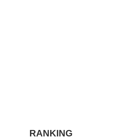
SMART MARKETING JOURNAL
BPaaS JOURNAL
ADOPTABLE DOG JOURNAL
RANKING