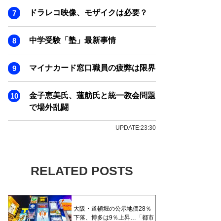
ドラレコ映像、モザイクは必要？
中学受験「塾」最新事情
マイナカード窓口職員の疲弊は限界
金子恵美氏、蓮舫氏と統一教会問題
で場外乱闘
UPDATE:23:30
RELATED POSTS
大阪・道頓堀の公示地価28％
下落、博多は9％上昇…「都市