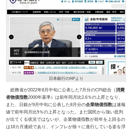
日本銀行のHPより
総務省が2022年8月中旬に公表した7月分のCPI総合（
消費
者物価指数
2000年基準）は前年同月比2.6％の上昇となり、
また、日銀が9月中旬に公表した8月分の
企業物価指数
は速報
値で前年同月比9％の上昇となった。まだ国民から強い批判
が出てくる状況ではないが、企業物価指数が前年を上回るの
は18カ月連続であり、インフレが徐々に進行している姿を浮