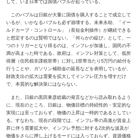
して、いま日本では国債バブルが起っている。
このバブルは日銀が大量に国債を購入することで成立して
いるが、いかなるバブルも必ず崩壊する。未来永劫、「イー
ルドカーブ・コントロール」（長短金利操作）が継続できる
と想定するのは賢明ではない。「何らかの綻び」として、一
つのトリガーとなり得るのは、インフレが加速し、国民の不
満が高まった時である。政府は、インフレ対策として、低所
得層（住民税非課税世帯）に対し1世帯当たり5万円の給付を
行うことや、ガソリン補助金の延長などを表明しているが、
財政支出の拡大は需要を拡大してインフレ圧力を増すだけ
で、本質的な解決策にはならない。
また、日銀の黒田東彦総裁の発言などから読み取れるよう
に、現在のところ、日銀は、物価目標の持続性的・安定的な
実現には至っておらず、物価の上昇は一時的であるとしてい
る。すなわち、現在の段階では、インフレ率の高進が賃金上
昇に伴う需要拡大や、インフレ予想に対する2次的な波及が
物価をさらに押し上げるモードには入っておらず、資源価格