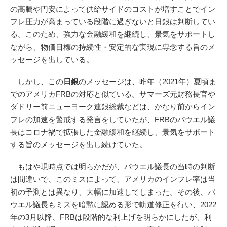
の高騰や円安によって供給サイドのコストが増すことでイン
フレ圧力が高まっている段階に過ぎないと日銀は判断してい
る。このため、強力な金融緩和を継続し、景気をサポートし
ながら、物価目標の持続性・安定的な実現に専念する旨のメ
ッセージを出している。
しかし、この
日銀
のメッセージは、昨年（2021年）夏頃ま
でのアメリカFRBの対応と似ている。サマーズ元財務長官や
ダドリー前ニューヨーク連銀総裁などは、かなり前からイン
フレの加速を警戒する発言をしていたが、FRBのパウエル議
長はコロナ禍で拡張した金融緩和を継続し、景気をサポート
する旨のメッセージを出し続けていた。
もはや現時点では明らかだが、パウエル議長の当時の判断
は間違いで、このミスによって、アメリカのインフレ率は当
初の予測とは異なり、大幅に加速してしまった。その後、パ
ウエル議長もミスを暗黙に認める形で軌道修正を行い、2022
年の3月以降、FRBは段階的な利上げを明らかにしたが、利