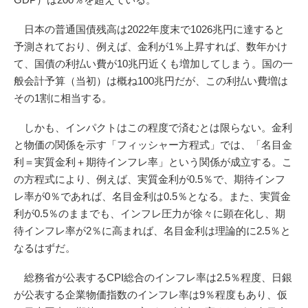
日本の普通国債残高は2022年度末で1026兆円に達すると
予測されており、例えば、金利が1％上昇すれば、数年かけ
て、国債の利払い費が10兆円近くも増加してしまう。国の一
般会計予算（当初）は概ね100兆円だが、この利払い費増は
その1割に相当する。
しかも、インパクトはこの程度で済むとは限らない。金利
と物価の関係を示す「フィッシャー方程式」では、「名目金
利＝実質金利＋期待インフレ率」という関係が成立する。こ
の方程式により、例えば、実質金利が0.5％で、期待インフ
レ率が0％であれば、名目金利は0.5％となる。また、実質金
利が0.5％のままでも、インフレ圧力が徐々に顕在化し、期
待インフレ率が2％に高まれば、名目金利は理論的に2.5％と
なるはずだ。
総務省が公表するCPI総合のインフレ率は2.5％程度、日銀
が公表する企業物価指数のインフレ率は9％程度もあり、仮