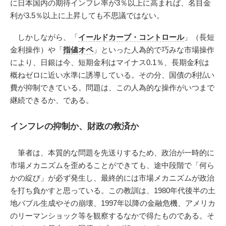
に日本国内の期待インフレ率が3％以上に高まれば、名目金
利が3.5％以上に上昇しても不思議ではない。
しかしながら、「
イールドカーブ・コントロール
」（長短
金利操作）や「
指値オペ
」といった人為的で巧みな市場操作
により、日銀は今、短期金利はマイナス0.1％、長期金利は
概ねゼロに近い水準に誘導している。その分、国債の利払い
費が抑制できている。問題は、この人為的な操作がいつまで
継続できるか、である。
インフレの抑制か、財政の救済か
筆者は、本質的な問題を先送りするため、政治が一時的に
市場メカニズムを歪めることができても、途中段階で「何ら
かの綻び」が必ず発生し、最終的には市場メカニズムが政治
を打ち負かすと思っている。この教訓は、1980年代後半の土
地バブル生成やその崩壊、1997年以降の金融危機、アメリカ
のリーマンショック等を観察するなかで得たものである。そ