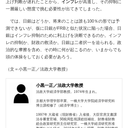
上げ判断が遅れたことから、
インフレ
が高進し、その抑制に
一層厳しい態度で挑む必要性が出てきてしまった。
では、日銀はどうか。将来のことは誰も100％の形では予
測できないが、仮に日銀がFRBと似た状況に陥った場合、日
銀はインフレ抑制のために利上げを決断できるのか。インフ
レの抑制か、財政の救済か。日銀は二者択一を迫られる。政
治的な摩擦を含め、その時に何が起こるのか、いまからでも
頭の体操をしておく必要があろう。
（文＝小黒一正／法政大学教授）
小黒一正／法政大学教授
法政大学経済学部教授。1974年生まれ。
京都大学理学部卒業、一橋大学大学院経済学研究科
博士課程修了（経済学博士）。
1997年 大蔵省（現財務省）入省後、大臣官房文書課
法令審査官補、関税局監視課総括補佐、財務省財務
総合政策研究所主任研究官、一橋大学経済研究所准