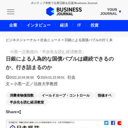
ポジティブ考察で企業活動を応援/Business Journal
YOUR
JOURNAL
BUSINESS JOURNAL
企業
インタビュー
経済
IT
投資
UNICORN JOURNAL
ビジネスジャーナル
>
社会ニュース
CARBON CREDITS JOURNAL
>
日銀による国債バブルの行く末
IVS JOURNAL
小黒一正教授の「半歩先を読む経済教室」
ENERGY MANAGEMENT JOURNAL
日銀による人為的な国債バブルは継続できるの
INBOUND JOURNAL
か、行き詰まるのか
LIFE ENDING JOURNAL
社会
2022.10.04 06:00
2024.01.23 09:51
AI JOURNAL
文＝小黒一正／法政大学教授
REAL ESTATE BROKERAGE JOURNAL
消費者物価指数
イールドカーブ・コントロール
指値オペ
SMART MARKETING JOURNAL
半歩先を読む経済教室
BPaaS JOURNAL
Share
ADOPTABLE DOG JOURNAL