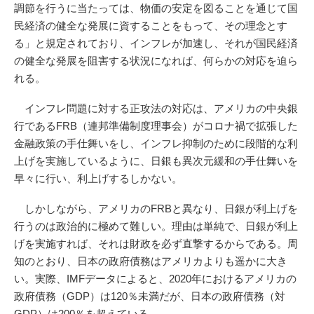
調節を行うに当たっては、物価の安定を図ることを通じて国
民経済の健全な発展に資することをもって、その理念とす
る」と規定されており、インフレが加速し、それが国民経済
の健全な発展を阻害する状況になれば、何らかの対応を迫ら
れる。
インフレ問題に対する正攻法の対応は、アメリカの中央銀
行であるFRB（連邦準備制度理事会）がコロナ禍で拡張した
金融政策の手仕舞いをし、インフレ抑制のために段階的な利
上げを実施しているように、日銀も異次元緩和の手仕舞いを
早々に行い、利上げするしかない。
しかしながら、アメリカのFRBと異なり、日銀が利上げを
行うのは政治的に極めて難しい。理由は単純で、日銀が利上
げを実施すれば、それは財政を必ず直撃するからである。周
知のとおり、日本の政府債務はアメリカよりも遥かに大き
い。実際、IMFデータによると、2020年におけるアメリカの
政府債務（GDP）は120％未満だが、日本の政府債務（対
GDP）は200％を超えている。