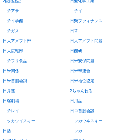
2段階認証
日亜化学工業
ニチアサ
ニチイ
ニチイ学館
日榮ファィナンス
ニチガス
日常
日大アメフト部
日大アメフト問題
日大広報部
日能研
ニチフリ食品
日米安保問題
日米関係
日米韓連合
日米首脳会談
日米地位協定
日弁連
2ちゃんねる
日曜劇場
日用品
ニチレイ
日ロ首脳会談
ニッカウイスキー
ニッカウヰスキー
日活
ニッカ