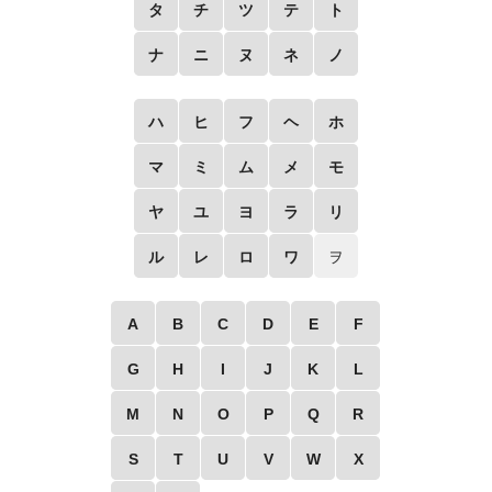
タ
チ
ツ
テ
ト
ナ
ニ
ヌ
ネ
ノ
ハ
ヒ
フ
ヘ
ホ
マ
ミ
ム
メ
モ
ヤ
ユ
ヨ
ラ
リ
ル
レ
ロ
ワ
ヲ
A
B
C
D
E
F
G
H
I
J
K
L
M
N
O
P
Q
R
S
T
U
V
W
X