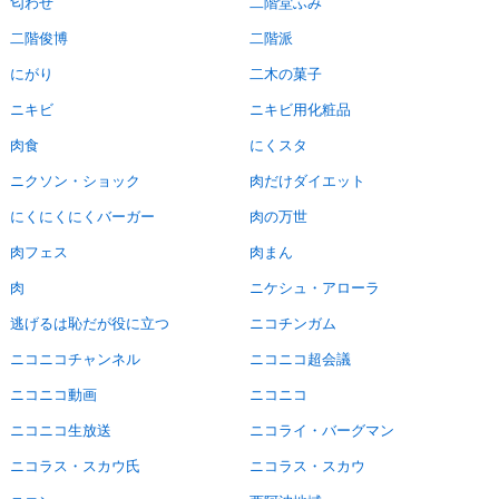
匂わせ
二階堂ふみ
二階俊博
二階派
にがり
二木の菓子
ニキビ
ニキビ用化粧品
肉食
にくスタ
ニクソン・ショック
肉だけダイエット
にくにくにくバーガー
肉の万世
肉フェス
肉まん
肉
ニケシュ・アローラ
逃げるは恥だが役に立つ
ニコチンガム
ニコニコチャンネル
ニコニコ超会議
ニコニコ動画
ニコニコ
ニコニコ生放送
ニコライ・バーグマン
ニコラス・スカウ氏
ニコラス・スカウ