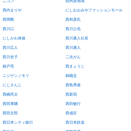
ニコン
西阿波地域
西内まりや
にしおおみやファッションモール
西岡剛
西和彦氏
西川口
西川公也
にしかわ体操
西川廣人社長
西川広人
西川廣人
西川史子
二次がん
錦戸亮
西きょうじ
ニジゲンノモリ
錦織圭
にじさんじ
西島秀俊
西嶋亮太
西新宿
西田厚聰
西田敏行
西田文郎
西成区
西日本シティ銀行
西日本鉄道