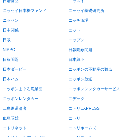
日清食品
ニッスイ
ニッセイ日本株ファンド
ニッセイ基礎研究所
ニッセン
ニッチ市場
日中関係
ニット
日販
ニップン
NIPPO
日報隠蔽問題
日報問題
日本興亜
日本ダービー
ニッポンの不動産の難点
日本ハム
ニッポン放送
ニッポンまぐろ漁業団
ニッポンレンタカーサービス
ニッポンレンタカー
ニデック
二島返還論者
ニトリEXPRESS
似鳥昭雄
ニトリ
ニトリネット
ニトリホームズ