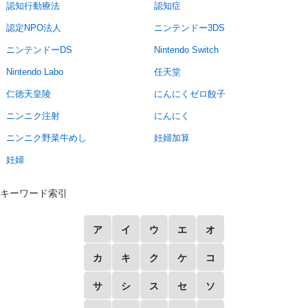
認知行動療法
認知症
認定NPO法人
ニンテンドー3DS
ニンテンドーDS
Nintendo Switch
Nintendo Labo
任天堂
仁徳天皇陵
にんにくゼロ餃子
ニンニク注射
にんにく
ニンニク野菜牛めし
妊婦加算
妊婦
キーワード索引
ア
イ
ウ
エ
オ
カ
キ
ク
ケ
コ
サ
シ
ス
セ
ソ