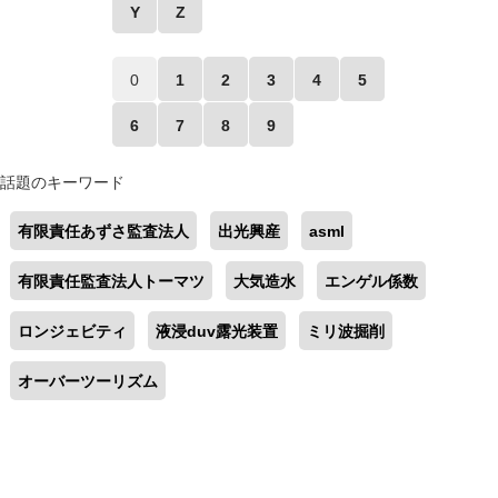
Y
Z
0
1
2
3
4
5
6
7
8
9
話題のキーワード
有限責任あずさ監査法人
出光興産
asml
有限責任監査法人トーマツ
大気造水
エンゲル係数
ロンジェビティ
液浸duv露光装置
ミリ波掘削
オーバーツーリズム