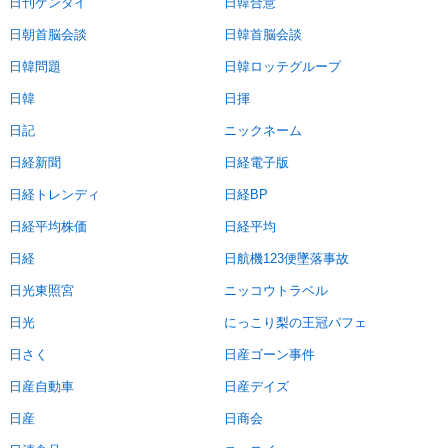
日刊ゲンダイ
日韓合意
日朝首脳会談
日韓首脳会談
日韓問題
日韓ロッテグループ
日韓
日揮
日記
ニックネーム
日経新聞
日経電子版
日経トレンディ
日経BP
日経平均株価
日経平均
日経
日航機123便墜落事故
日光東照宮
ニッコウトラベル
日光
にっこり梨の王冠パフェ
日さく
日産ゴーン事件
日産自動車
日産デイズ
日産
日商会