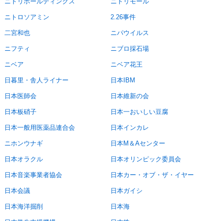
ニトリホールディングス
ニトリモール
ニトロソアミン
2.26事件
二宮和也
ニパウイルス
ニフティ
ニブロ採石場
ニベア
ニベア花王
日暮里・舎人ライナー
日本IBM
日本医師会
日本維新の会
日本板硝子
日本一おいしい豆腐
日本一般用医薬品連合会
日本インカレ
ニホンウナギ
日本M＆Aセンター
日本オラクル
日本オリンピック委員会
日本音楽事業者協会
日本カー・オブ・ザ・イヤー
日本会議
日本ガイシ
日本海洋掘削
日本海