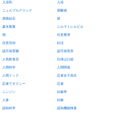
入浴剤
入浴
ニュルブルクリンク
尿酸値
尿路結石
尿
森永製菓
ニルマトレルビル
鶏
任意整理
任意売却
妊活
認可保育園
認可保育所
人気飲食店
任侠山口組
人間科学
人間関係
人間ドック
忍者女子高生
忍者でタクシー
忍者
ニンジン
妊娠率
人参
妊娠
認知科学
認知機能検査