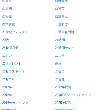
西日本
西野亮廣
西野朗
西宮市
西松屋
西室泰三
西本貴信
二重あご
21世紀フォックス
二重国籍問題
20代
24時間
24時間営業
24時間テレビ
ニシン
ニスモ
二世タレント
偽薬
ニセコスキー場
ニセコ
ニセコ町
ニセ札
2017年
2012年問題
2018年
2018FIFAワールドカップ
2016年ランキング
2025年問題