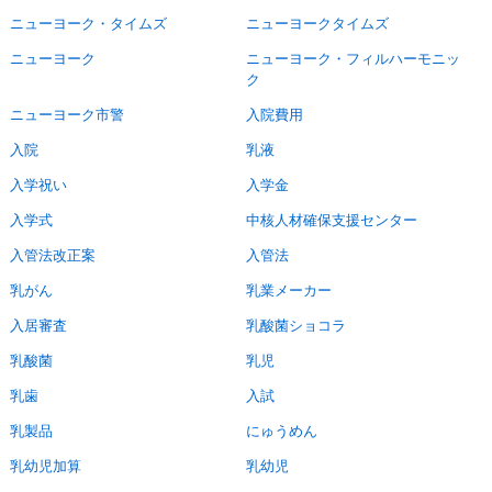
ニューヨーク・タイムズ
ニューヨークタイムズ
ニューヨーク
ニューヨーク・フィルハーモニッ
ク
ニューヨーク市警
入院費用
入院
乳液
入学祝い
入学金
入学式
中核人材確保支援センター
入管法改正案
入管法
乳がん
乳業メーカー
入居審査
乳酸菌ショコラ
乳酸菌
乳児
乳歯
入試
乳製品
にゅうめん
乳幼児加算
乳幼児