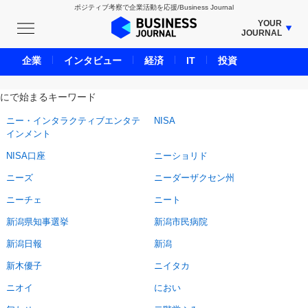
ポジティブ考察で企業活動を応援/Business Journal
YOUR
JOURNAL
BUSINESS JOURNAL
企業
インタビュー
経済
IT
投資
UNICORN JOURNAL
にで始まるキーワード
CARBON CREDITS JOURNAL
IVS JOURNAL
ニー・インタラクティブエンタテ
NISA
インメント
ENERGY MANAGEMENT JOURNAL
NISA口座
ニーショリド
INBOUND JOURNAL
ニーズ
ニーダーザクセン州
LIFE ENDING JOURNAL
ニーチェ
AI JOURNAL
ニート
REAL ESTATE BROKERAGE JOURNAL
新潟県知事選挙
新潟市民病院
SMART MARKETING JOURNAL
新潟日報
新潟
BPaaS JOURNAL
新木優子
ニイタカ
ADOPTABLE DOG JOURNAL
ニオイ
におい