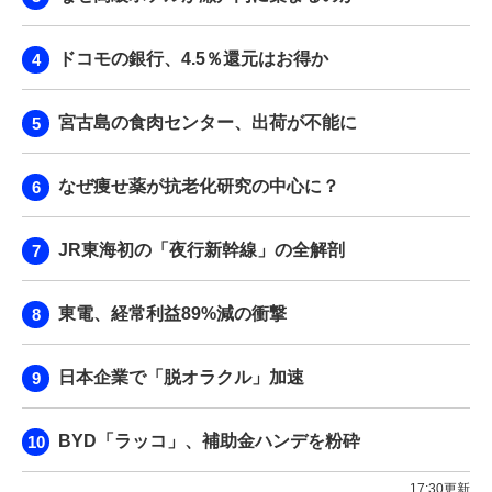
ドコモの銀行、4.5％還元はお得か
宮古島の食肉センター、出荷が不能に
なぜ痩せ薬が抗老化研究の中心に？
JR東海初の「夜行新幹線」の全解剖
東電、経常利益89%減の衝撃
日本企業で「脱オラクル」加速
BYD「ラッコ」、補助金ハンデを粉砕
17:30更新