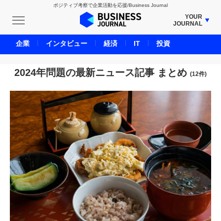
ポジティブ考察で企業活動を応援/Business Journal
YOUR
JOURNAL
BUSINESS JOURNAL
企業
インタビュー
経済
IT
投資
UNICORN JOURNAL
CARBON CREDITS JOURNAL
2024年問題の最新ニュース記事 まとめ
(12件)
IVS JOURNAL
ENERGY MANAGEMENT JOURNAL
INBOUND JOURNAL
LIFE ENDING JOURNAL
AI JOURNAL
REAL ESTATE BROKERAGE JOURNAL
SMART MARKETING JOURNAL
BPaaS JOURNAL
ADOPTABLE DOG JOURNAL