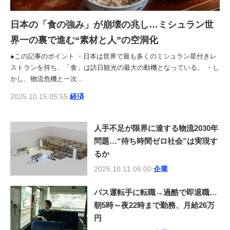
日本の「食の強み」が崩壊の兆し…ミシュラン世
界一の裏で進む“素材と人”の空洞化
●この記事のポイント ・日本は世界で最も多くのミシュラン星付きレ
ストランを持ち、「食」は訪日観光の最大の動機となっている。 ・し
かし、物流危機と一次...
2025.10.15 05:55
経済
人手不足が限界に達する物流2030年
問題…“待ち時間ゼロ社会”は実現す
るか
2025.10.11 06:00
企業
バス運転手に転職→過酷で即退職…
朝5時～夜22時まで勤務、月給26万
円