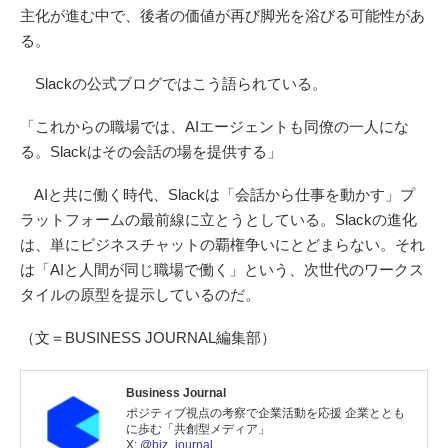
主化が進む中で、後者の価値が再び脚光を浴びる可能性があ
る。
Slackの公式ブログではこう語られている。
「これからの職場では、AIエージェントも同僚の一人にな
る。Slackはその会話の場を提供する」
AIと共に働く時代、Slackは「会話から仕事を動かす」プ
ラットフォームの最前線に立とうとしている。Slackの進化
は、単にビジネスチャットの覇権争いにとどまらない。それ
は「AIと人間が同じ職場で働く」という、次世代のワークス
タイルの原型を提示しているのだ。
（文＝BUSINESS JOURNAL編集部）
Business Journal
ポジティブ視点の考察で企業活動を応援 企業ととも
に歩む「共創型メディア」
X:
@biz_journal