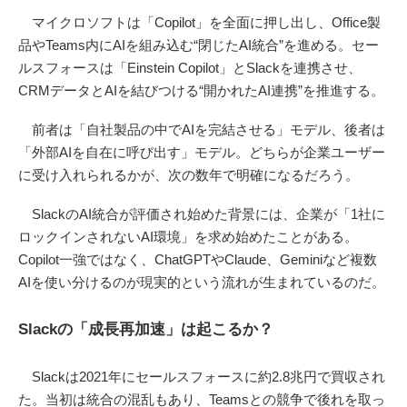
マイクロソフトは「Copilot」を全面に押し出し、Office製
品やTeams内にAIを組み込む“閉じたAI統合”を進める。セー
ルスフォースは「Einstein Copilot」とSlackを連携させ、
CRMデータとAIを結びつける“開かれたAI連携”を推進する。
前者は「自社製品の中でAIを完結させる」モデル、後者は
「外部AIを自在に呼び出す」モデル。どちらが企業ユーザー
に受け入れられるかが、次の数年で明確になるだろう。
SlackのAI統合が評価され始めた背景には、企業が「1社に
ロックインされないAI環境」を求め始めたことがある。
Copilot一強ではなく、ChatGPTやClaude、Geminiなど複数
AIを使い分けるのが現実的という流れが生まれているのだ。
Slackの「成長再加速」は起こるか？
Slackは2021年にセールスフォースに約2.8兆円で買収され
た。当初は統合の混乱もあり、Teamsとの競争で後れを取っ