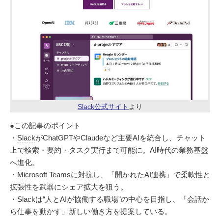
Slack公式サイト
より
●この記事のポイント
・
Slack
がChatGPTやClaudeなど主要AIを統合し、チャット
上で検索・要約・タスク実行まで可能に。AI時代の業務基盤
へ進化。
・Microsoft
Teams
に対抗し、「開かれたAI連携」で柔軟性と
拡張性を武器にシェア拡大を狙う。
・Slackは“人とAIが協働する職場”の中心を目指し、「会話か
ら仕事を動かす」新しい働き方を提案している。