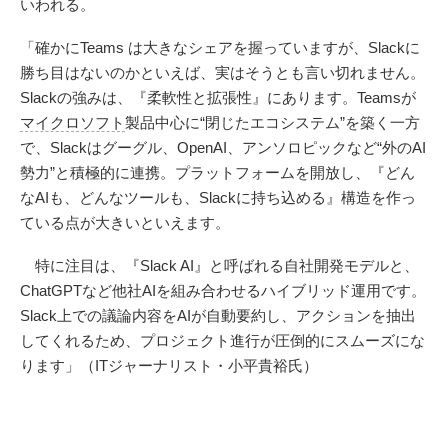
いわれる。
「確かにTeams は大きなシェアを握っていますが、Slackに
勝ち目はないのかといえば、実はそうとも言い切れません。
Slackの強みは、『柔軟性と拡張性』にあります。Teamsが
マイクロソフト
製品中心に“閉じたエコシステム”を築く一方
で、Slackはグーグル、OpenAI、アンソロピックなど“外のAI
勢力”と積極的に連携。プラットフォームを開放し、『どん
なAIも、どんなツールも、Slackに持ち込める』構造を作っ
ている点が大きいといえます。
特に注目は、『Slack AI』と呼ばれる自社開発モデルと、
ChatGPTなど他社AIを組み合わせるハイブリッド運用です。
Slack上での議論内容をAIが自動要約し、アクションを抽出
してくれるため、プロジェクト進行が圧倒的にスムーズにな
ります」（ITジャーナリスト・小平貴裕氏）