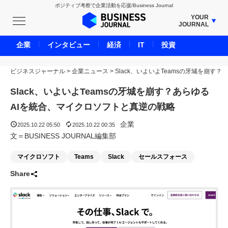
ポジティブ考察で企業活動を応援/Business Journal
YOUR
JOURNAL
BUSINESS JOURNAL
企業
インタビュー
経済
IT
投資
UNICORN JOURNAL
ビジネスジャーナル
>
企業ニュース
CARBON CREDITS JOURNAL
>
Slack、いよいよTeamsの牙城を崩す？
IVS JOURNAL
Slack、いよいよTeamsの牙城を崩す？あらゆる
ENERGY MANAGEMENT JOURNAL
AIを統合、マイクロソフトと真逆の戦略
INBOUND JOURNAL
企業
2025.10.22 05:50
2025.10.22 00:35
LIFE ENDING JOURNAL
文＝BUSINESS JOURNAL編集部
AI JOURNAL
マイクロソフト
Teams
Slack
セールスフォース
REAL ESTATE BROKERAGE JOURNAL
Share
SMART MARKETING JOURNAL
BPaaS JOURNAL
ADOPTABLE DOG JOURNAL