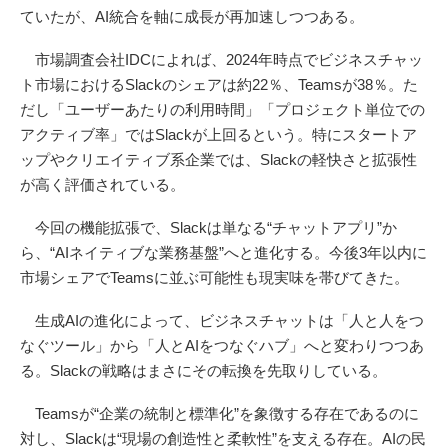
ていたが、AI統合を軸に成長が再加速しつつある。
市場調査会社IDCによれば、2024年時点でビジネスチャッ
ト市場におけるSlackのシェアは約22％、Teamsが38％。た
だし「ユーザーあたりの利用時間」「プロジェクト単位での
アクティブ率」ではSlackが上回るという。特にスタートア
ップやクリエイティブ系企業では、Slackの軽快さと拡張性
が高く評価されている。
今回の機能拡張で、Slackは単なる“チャットアプリ”か
ら、“AIネイティブな業務基盤”へと進化する。今後3年以内に
市場シェアでTeamsに並ぶ可能性も現実味を帯びてきた。
生成AIの進化によって、ビジネスチャットは「人と人をつ
なぐツール」から「人とAIをつなぐハブ」へと変わりつつあ
る。Slackの戦略はまさにその転換を先取りしている。
Teamsが“企業の統制と標準化”を象徴する存在であるのに
対し、Slackは“現場の創造性と柔軟性”を支える存在。AIの民