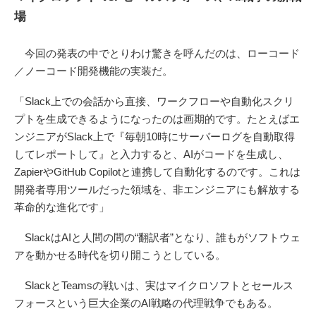
場
今回の発表の中でとりわけ驚きを呼んだのは、ローコード
／ノーコード開発機能の実装だ。
「Slack上での会話から直接、ワークフローや自動化スクリ
プトを生成できるようになったのは画期的です。たとえばエ
ンジニアがSlack上で『毎朝10時にサーバーログを自動取得
してレポートして』と入力すると、AIがコードを生成し、
ZapierやGitHub Copilotと連携して自動化するのです。これは
開発者専用ツールだった領域を、非エンジニアにも解放する
革命的な進化です」
SlackはAIと人間の間の“翻訳者”となり、誰もがソフトウェ
アを動かせる時代を切り開こうとしている。
SlackとTeamsの戦いは、実はマイクロソフトとセールス
フォースという巨大企業のAI戦略の代理戦争でもある。