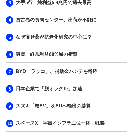
大手5行、純利益5.8兆円で過去最高
宮古島の食肉センター、出荷が不能に
なぜ痩せ薬が抗老化研究の中心に？
東電、経常利益89%減の衝撃
BYD「ラッコ」、補助金ハンデを粉砕
日本企業で「脱オラクル」加速
スズキ「軽EV」をEUへ輸出の勝算
スペースX「宇宙インフラ三位一体」戦略