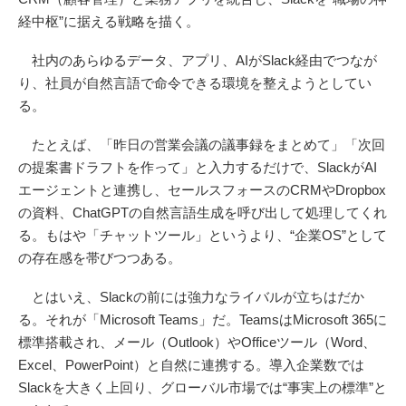
経中枢”に据える戦略を描く。
社内のあらゆるデータ、アプリ、AIがSlack経由でつなが
り、社員が自然言語で命令できる環境を整えようとしてい
る。
たとえば、「昨日の営業会議の議事録をまとめて」「次回
の提案書ドラフトを作って」と入力するだけで、SlackがAI
エージェントと連携し、セールスフォースのCRMやDropbox
の資料、ChatGPTの自然言語生成を呼び出して処理してくれ
る。もはや「チャットツール」というより、“企業OS”として
の存在感を帯びつつある。
とはいえ、Slackの前には強力なライバルが立ちはだか
る。それが「Microsoft Teams」だ。TeamsはMicrosoft 365に
標準搭載され、メール（Outlook）やOfficeツール（Word、
Excel、PowerPoint）と自然に連携する。導入企業数では
Slackを大きく上回り、グローバル市場では“事実上の標準”と