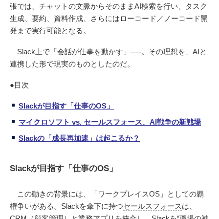
張では、チャットの文脈からそのままAI検索を行い、タスク
生成、要約、資料作成、さらにはローコード／ノーコード開
発まで実行可能となる。
Slack上で「会話が仕事を動かす」──。その理想を、AIと
連携した形で現実のものとしたのだ。
●目次
Slackが目指す「仕事のOS」
マイクロソフト vs. セールスフォース、AI戦争の新戦場
Slackの「成長再加速」は起こるか？
Slackが目指す「仕事のOS」
この動きの背景には、「ワークプレイスOS」としての覇
権争いがある。Slackを傘下に持つ
セールスフォース
は、
CRM（顧客管理）と業務アプリを統合し、Slackを“職場の神