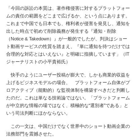
「今回の訴訟の本質は、著作権侵害に対するプラットフォー
ムの責任の範囲をどこまで広げるか、という点にあります。
これまで中国でも日本でも、権利者が侵害を発見し、通知を
出した時点で初めて削除義務が発生する『通知・削除
（Notice & Takedown）』が一般的でしたが、判決はショー
ト動画サービスの性質を踏まえ、『単に通知を待つだけでは
合理的な対応とはいえない』と明確に指摘しています」（IT
ジャーナリストの小平貴裕氏）
快手のようにユーザー投稿が膨大で、しかも商業的収益を
上げるビジネスモデルの場合、 プラットフォーム自体がプ
ロアクティブ（能動的）な監視体制を構築すべきだと判断し
たのだ。これは単なる技術論ではない。「プラットフォーム
が中立的な情報の場ではなく、積極的な“選別者”である」と
いう司法判断にほかならない。
この一文は、中国だけでなく世界中のショート動画企業の
法務部門を震撼させた。