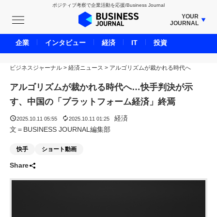
ポジティブ考察で企業活動を応援/Business Journal
YOUR
JOURNAL
BUSINESS JOURNAL
企業
インタビュー
経済
IT
投資
UNICORN JOURNAL
ビジネスジャーナル
>
経済ニュース
CARBON CREDITS JOURNAL
>
アルゴリズムが裁かれる時代へ
IVS JOURNAL
アルゴリズムが裁かれる時代へ…快手判決が示
ENERGY MANAGEMENT JOURNAL
す、中国の「プラットフォーム経済」終焉
INBOUND JOURNAL
経済
2025.10.11 05:55
2025.10.11 01:25
LIFE ENDING JOURNAL
文＝BUSINESS JOURNAL編集部
AI JOURNAL
快手
ショート動画
REAL ESTATE BROKERAGE JOURNAL
Share
SMART MARKETING JOURNAL
BPaaS JOURNAL
ADOPTABLE DOG JOURNAL