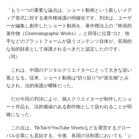
「もう一つの重要な論点は、ショート動画という新しいメデ
ィア形式に対する著作権保護の明確化です。判決は、ユーザ
ーが編集し創作したショート動画を、著作権法上の『映画的
著作物（Cinematographic Works）』と同等に位置づけ、快
手などのプラットフォームが扱うコンテンツ自体が、長期的
な知的財産として保護されるべきだと認定したのです」
（同）
これは、中国のデジタルクリエイターにとって大きな追い
風となる。従来、ショート動画は“切り貼り”や“派生物”とみ
なされ、法的保護が曖昧だった。
だが今回の判決により、個人クリエイターが制作したショ
ート作品も、法的価値のある創作物として扱われることが明
確になった。
この点は、TikTokやYouTube Shortsなどを運営するグロー
バル企業にも直結する。今後、各国の法制度においても「シ