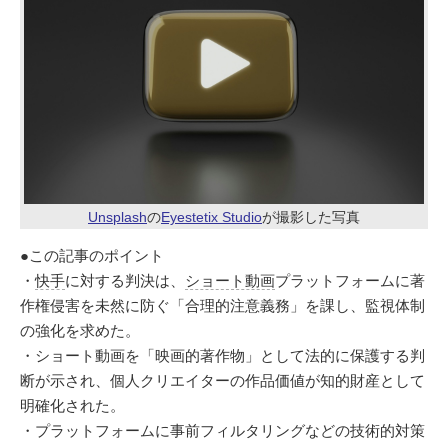
Unsplash
の
Eyestetix Studio
が撮影した写真
●この記事のポイント
・
快手
に対する判決は、
ショート動画
プラットフォームに著
作権侵害を未然に防ぐ「合理的注意義務」を課し、監視体制
の強化を求めた。
・ショート動画を「映画的著作物」として法的に保護する判
断が示され、個人クリエイターの作品価値が知的財産として
明確化された。
・プラットフォームに事前フィルタリングなどの技術的対策