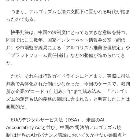
つまり、アルゴリズムも法の支配下に置かれる時代が始ま
ったのである。
快手判決は、中国の法制度にとっても大きな意味を持つ。
同国ではここ数年、国家インターネット情報弁公室（網信
弁）や市場監管総局による「アルゴリズム推薦管理規定」や
「プラットフォーム責任指針」などの整備が進められてき
た。
だが、それらは行政ガイドラインにとどまり、実際に司法
判断で具体化された例は少なかった。今回のケースで、裁判
所が企業の“コード（仕組み）”にまで踏み込み、「アルゴリ
ズム的運営も法的義務の範囲に含まれる」と明言したことは
画期的だ。
EUのデジタルサービス法（DSA）、米国のAI
Accountability Actと並び、中国の“司法的アルゴリズム規
制”は世界のAIガバナンス議論において欠かせない参照点と