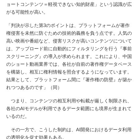
ョートコンテンツ＝軽視できない知的財産」という認識が広
がる可能性が高い。
「判決が示した第3のポイントは、プラットフォームが著作
権侵害を未然に防ぐための技術的義務を負う点です。人気の
高い映画や番組など、侵害リスクが高いコンテンツについて
は、アップロード前に自動的にフィルタリングを行う『事前
スクリーニング』の導入が求められます。これにより、中国
のショート動画業界では、各社が自前の著作権データベース
を構築し、相互に権利情報を照合するようになっています。
結果として、プラットフォーム間に『著作権の防壁』が築か
れつつあるのです」（同）
つまり、コンテンツの相互利用や転載が厳しく制限され、
各社のAIモデルが利用できるデータ範囲にも境界が生まれて
いるのだ。
その一方で、こうした制約は、AI開発におけるデータ利用
の透明化を促す効果もある。