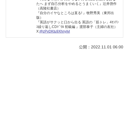
たへ まず自己分析をやめるとうまくいく』辻井啓作
（高陵社書店）
『自分のイヤなところは直る! 』牧野秀美（東邦出
版）
『英語がサクッと口から出る 英語の「筋トレ」4ｾﾝﾃﾝ
ｽ繰り返しCDﾄﾞﾘﾙ 初級編 』渡部泰子（主婦の友社）
X:
@zPvDKtu9XhnyIvl
公開：2022.11.01 06:00