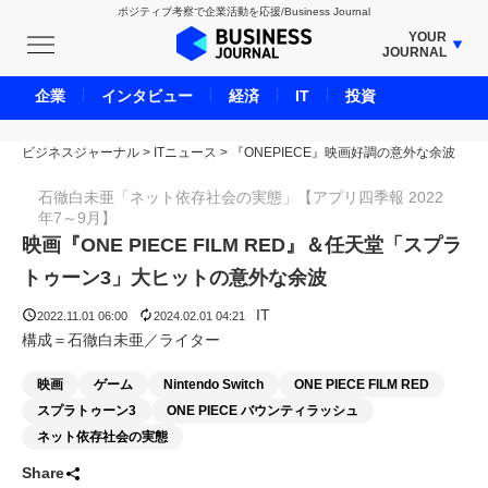
ポジティブ考察で企業活動を応援/Business Journal
YOUR
JOURNAL
BUSINESS JOURNAL
企業
インタビュー
経済
IT
投資
UNICORN JOURNAL
ビジネスジャーナル
>
ITニュース
CARBON CREDITS JOURNAL
>
『ONEPIECE』映画好調の意外な余波
IVS JOURNAL
石徹白未亜「ネット依存社会の実態」【アプリ四季報 2022
年7～9月】
ENERGY MANAGEMENT JOURNAL
映画『ONE PIECE FILM RED』＆任天堂「スプラ
INBOUND JOURNAL
トゥーン3」大ヒットの意外な余波
LIFE ENDING JOURNAL
IT
AI JOURNAL
2022.11.01 06:00
2024.02.01 04:21
構成＝石徹白未亜／ライター
REAL ESTATE BROKERAGE JOURNAL
SMART MARKETING JOURNAL
映画
ゲーム
Nintendo Switch
ONE PIECE FILM RED
スプラトゥーン3
ONE PIECE バウンティラッシュ
BPaaS JOURNAL
ネット依存社会の実態
ADOPTABLE DOG JOURNAL
Share