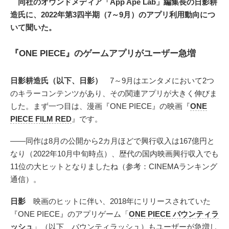
同社のオウンドメディア「App Ape Lab」編集長の日影耕
造氏に、2022年第3四半期（7～9月）のアプリ利用動向につ
いて聞いた。
『ONE PIECE』のゲームアプリがユーザー急増
日影耕造氏（以下、日影）
7～9月はエンタメにおいて2つ
のキラーコンテンツがあり、その関連アプリが大きく伸びま
した。まず一つ目は、漫画『ONE PIECE』の映画『
ONE
PIECE FILM RED
』です。
――同作は8月の公開から2カ月ほどで興行収入は167億円と
なり（2022年10月中旬時点）、歴代の国内映画興行収入でも
11位の大ヒットとなりましたね（参考：CINEMAランキング
通信）。
日影
映画のヒットに伴い、2018年にリリースされていた
『ONE PIECE』のアプリゲーム「
ONE PIECE バウンティラ
ッシュ
」（以下、バウンティラッシュ）もユーザーが急増し