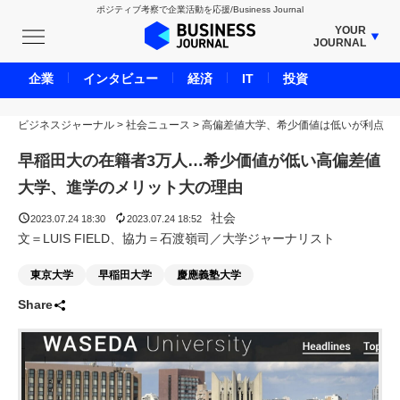
ポジティブ考察で企業活動を応援/Business Journal
YOUR
JOURNAL
BUSINESS JOURNAL
企業
インタビュー
経済
IT
投資
UNICORN JOURNAL
ビジネスジャーナル
>
社会ニュース
CARBON CREDITS JOURNAL
>
高偏差値大学、希少価値は低いが利点
IVS JOURNAL
早稲田大の在籍者3万人…希少価値が低い高偏差値
ENERGY MANAGEMENT JOURNAL
大学、進学のメリット大の理由
INBOUND JOURNAL
社会
2023.07.24 18:30
2023.07.24 18:52
LIFE ENDING JOURNAL
文＝LUIS FIELD、協力＝石渡嶺司／大学ジャーナリスト
AI JOURNAL
東京大学
早稲田大学
慶應義塾大学
REAL ESTATE BROKERAGE JOURNAL
Share
SMART MARKETING JOURNAL
BPaaS JOURNAL
ADOPTABLE DOG JOURNAL