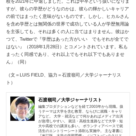
校を2021年に中退しました。これは中卒という扱いになりま
すが、彼らの学歴がどうなのかは、彼らの輝かしいキャリア
の前ではまったく意味がないものです。しかし、ヒカルさん
を含め学歴とは無関係の世界で成功している人が学歴無用論
を主張しても、それは多くの人に当てはまりません。彼はか
つて、Twitterで『学歴はあった方がいい でもそれが全てで
はない』（2018年1月28日）とコメントされています。私も
まったく同感であり、それ以上でもそれ以下でもありませ
ん」（同）
（文＝LUIS FIELD、協力＝石渡嶺司／大学ジャーナリス
ト）
石渡嶺司／大学ジャーナリスト
編集プロダクションなどを経て2003年から現職。扱
うテーマは大学を含む教育、ならびに就職・キャリ
アなど。 大学・就活などで何かあればメディア出演
が急増しやすい。 就活・高校生進路などで大学・短
大や高校での講演も多い。 ボランティアベースで就
活生のエントリーシート添削も実施中。 主な著書に
『改訂版 大学の学部図鑑』（ソフトバンククリエ