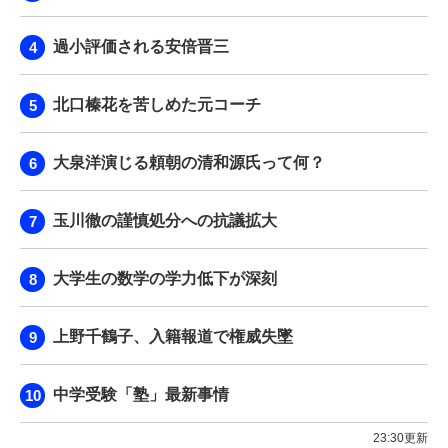
過小評価される安倍晋三
北口榛花を苦しめた元コーチ
大泉洋演じる頼朝の清和源氏って何？
玉川徹の謹慎処分への抗議拡大
大学生の数学の学力低下が深刻
上野千鶴子、入籍報道で権威失墜
中学受験「塾」最新事情
23:30更新