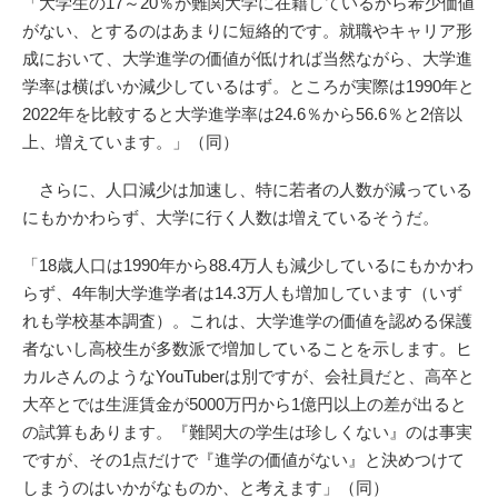
「大学生の17～20％が難関大学に在籍しているから希少価値
がない、とするのはあまりに短絡的です。就職やキャリア形
成において、大学進学の価値が低ければ当然ながら、大学進
学率は横ばいか減少しているはず。ところが実際は1990年と
2022年を比較すると大学進学率は24.6％から56.6％と2倍以
上、増えています。」（同）
さらに、人口減少は加速し、特に若者の人数が減っている
にもかかわらず、大学に行く人数は増えているそうだ。
「18歳人口は1990年から88.4万人も減少しているにもかかわ
らず、4年制大学進学者は14.3万人も増加しています（いず
れも学校基本調査）。これは、大学進学の価値を認める保護
者ないし高校生が多数派で増加していることを示します。ヒ
カルさんのようなYouTuberは別ですが、会社員だと、高卒と
大卒とでは生涯賃金が5000万円から1億円以上の差が出ると
の試算もあります。『難関大の学生は珍しくない』のは事実
ですが、その1点だけで『進学の価値がない』と決めつけて
しまうのはいかがなものか、と考えます」（同）