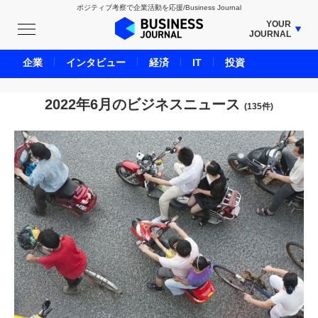
ポジティブ考察で企業活動を応援/Business Journal
YOUR
JOURNAL
BUSINESS JOURNAL
企業
インタビュー
経済
IT
投資
UNICORN JOURNAL
CARBON CREDITS JOURNAL
2022年6月のビジネスニュース
(135件)
IVS JOURNAL
ENERGY MANAGEMENT JOURNAL
INBOUND JOURNAL
LIFE ENDING JOURNAL
AI JOURNAL
REAL ESTATE BROKERAGE JOURNAL
SMART MARKETING JOURNAL
BPaaS JOURNAL
ADOPTABLE DOG JOURNAL