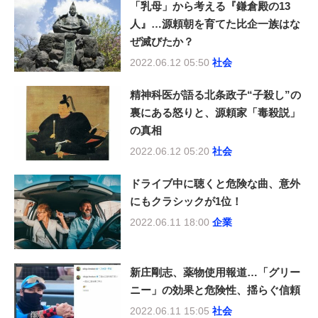
「乳母」から考える『鎌倉殿の13
人』…源頼朝を育てた比企一族はな
ぜ滅びたか？
2022.06.12 05:50
社会
精神科医が語る北条政子“子殺し”の
裏にある怒りと、源頼家「毒殺説」
の真相
2022.06.12 05:20
社会
ドライブ中に聴くと危険な曲、意外
にもクラシックが1位！
2022.06.11 18:00
企業
新庄剛志、薬物使用報道…「グリー
ニー」の効果と危険性、揺らぐ信頼
2022.06.11 15:05
社会