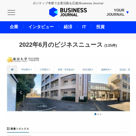
ポジティブ考察で企業活動を応援/Business Journal
YOUR
JOURNAL
BUSINESS JOURNAL
企業
インタビュー
経済
IT
投資
UNICORN JOURNAL
CARBON CREDITS JOURNAL
2022年6月のビジネスニュース
(135件)
IVS JOURNAL
ENERGY MANAGEMENT JOURNAL
INBOUND JOURNAL
LIFE ENDING JOURNAL
AI JOURNAL
REAL ESTATE BROKERAGE JOURNAL
SMART MARKETING JOURNAL
BPaaS JOURNAL
ADOPTABLE DOG JOURNAL