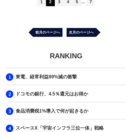
1
2
3
4
5
7
前月のページへ
次月のページへ
RANKING
東電、経常利益89%減の衝撃
ドコモの銀行、4.5％還元はお得か
食品消費税1%導入で何が起きるか
スペースX「宇宙インフラ三位一体」戦略