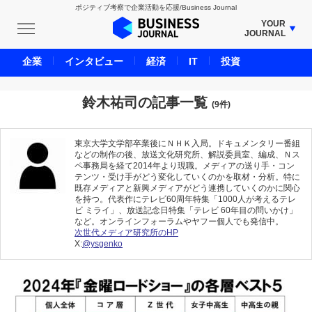
ポジティブ考察で企業活動を応援/Business Journal
YOUR
JOURNAL
BUSINESS JOURNAL
企業
インタビュー
経済
IT
投資
UNICORN JOURNAL
CARBON CREDITS JOURNAL
鈴木祐司の記事一覧
(9件)
IVS JOURNAL
ENERGY MANAGEMENT JOURNAL
東京大学文学部卒業後にＮＨＫ入局。ドキュメンタリー番組
などの制作の後、放送文化研究所、解説委員室、編成、Ｎス
INBOUND JOURNAL
ペ事務局を経て2014年より現職。メディアの送り手・コン
テンツ・受け手がどう変化していくのかを取材・分析。特に
LIFE ENDING JOURNAL
既存メディアと新興メディアがどう連携していくのかに関心
を持つ。代表作にテレビ60周年特集「1000人が考えるテレ
AI JOURNAL
ビ ミライ」、放送記念日特集「テレビ 60年目の問いかけ」
など。オンラインフォーラムやヤフー個人でも発信中。
REAL ESTATE BROKERAGE JOURNAL
次世代メディア研究所のHP
SMART MARKETING JOURNAL
X:
@ysgenko
BPaaS JOURNAL
ADOPTABLE DOG JOURNAL