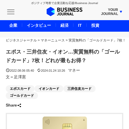
ポジティブ考察で企業活動を応援/Business Journal
YOUR
JOURNAL
BUSINESS JOURNAL
企業
インタビュー
経済
IT
投資
UNICORN JOURNAL
ビジネスジャーナル
>
マネーニュース
CARBON CREDITS JOURNAL
>
実質無料の「ゴールドカード」7枚！
IVS JOURNAL
エポス・三井住友・イオン…実質無料の「ゴール
ENERGY MANAGEMENT JOURNAL
ドカード」7枚！どれが最もお得？
INBOUND JOURNAL
マネー
2022.08.06 05:40
2024.01.24 10:26
LIFE ENDING JOURNAL
文＝足澤憲
AI JOURNAL
エポスカード
イオンカード
三井住友カード
REAL ESTATE BROKERAGE JOURNAL
ゴールドカード
SMART MARKETING JOURNAL
Share
BPaaS JOURNAL
ADOPTABLE DOG JOURNAL