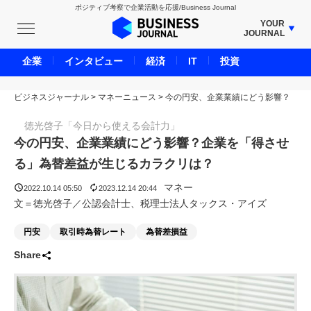
ポジティブ考察で企業活動を応援/Business Journal
YOUR
JOURNAL
BUSINESS JOURNAL
企業
インタビュー
経済
IT
投資
UNICORN JOURNAL
ビジネスジャーナル
>
マネーニュース
CARBON CREDITS JOURNAL
>
今の円安、企業業績にどう影響？
IVS JOURNAL
徳光啓子「今日から使える会計力」
ENERGY MANAGEMENT JOURNAL
今の円安、企業業績にどう影響？企業を「得させ
INBOUND JOURNAL
る」為替差益が生じるカラクリは？
LIFE ENDING JOURNAL
マネー
2022.10.14 05:50
2023.12.14 20:44
AI JOURNAL
文＝徳光啓子／公認会計士、税理士法人タックス・アイズ
REAL ESTATE BROKERAGE JOURNAL
円安
取引時為替レート
為替差損益
SMART MARKETING JOURNAL
Share
BPaaS JOURNAL
ADOPTABLE DOG JOURNAL