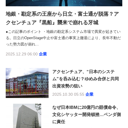
地銀・勘定系の王座から日立・富士通が脱落？ア
クセンチュア『黒船』襲来で崩れる牙城
●この記事のポイント ・地銀の勘定系システム市場で異変が起きてい
る。日立のOpenStage中止や富士通の事実上撤退により、長年不動だ
った勢力図が崩れ...
2025.12.29 06:00
企業
アクセンチュア、“日本のシステ
ム”を呑み込む？ゆめみ合併と共同
出資攻勢の狙い
2025.10.30 05:55
企業
なぜ日本IBMに20億円の賠償命令、
文化シヤッター開発頓挫…ベンダ側
に責任