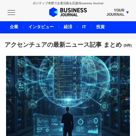
ポジティブ考察で企業活動を応援/Business Journal
YOUR
JOURNAL
BUSINESS JOURNAL
企業
インタビュー
経済
IT
投資
UNICORN JOURNAL
CARBON CREDITS JOURNAL
アクセンチュアの最新ニュース記事 まとめ
(9件)
IVS JOURNAL
ENERGY MANAGEMENT JOURNAL
INBOUND JOURNAL
LIFE ENDING JOURNAL
AI JOURNAL
REAL ESTATE BROKERAGE JOURNAL
SMART MARKETING JOURNAL
BPaaS JOURNAL
ADOPTABLE DOG JOURNAL