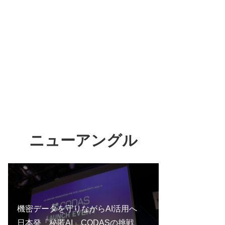
ニューアングル
機密データを守りながらAI活用へ
日本発「秘匿AI」CODASの挑戦