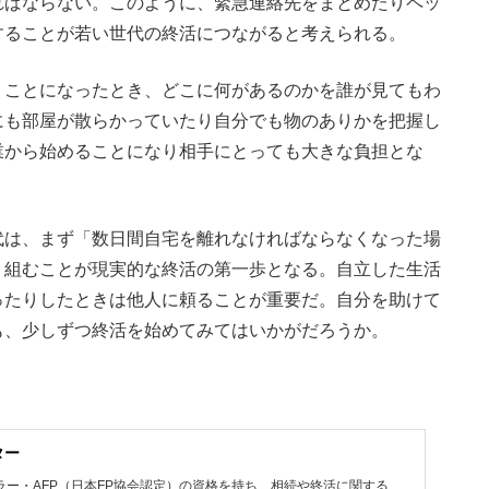
ればならない。このように、緊急連絡先をまとめたりペッ
することが若い世代の終活につながると考えられる。
ことになったとき、どこに何があるのかを誰が見てもわ
にも部屋が散らかっていたり自分でも物のありかを把握し
業から始めることになり相手にとっても大きな負担とな
は、まず「数日間自宅を離れなければならなくなった場
り組むことが現実的な終活の第一歩となる。自立した生活
ったりしたときは他人に頼ることが重要だ。自分を助けて
も、少しずつ終活を始めてみてはいかがだろうか。
ター
ー・AFP（日本FP協会認定）の資格を持ち、相続や終活に関する