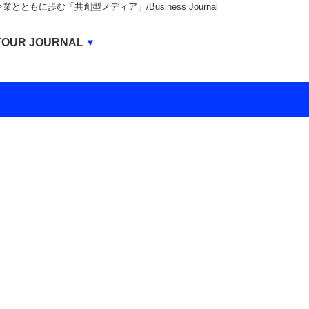
もに歩む「共創型メディア」/Business Journal
Business Journal
YOUR JOURNAL
BUSINESS JOURNAL
UNICORN JOURNAL
CARBON CREDITS JOURNAL
IVS JOURNAL
ENERGY MANAGEMENT JOURNAL
INBOUND JOURNAL
LIFE ENDING JOURNAL
AI JOURNAL
REAL ESTATE BROKERAGE JOURNAL