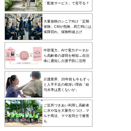
「配食サービス」で見守る？
大量放映のシニア向け「定期
保険」CMが危険…死亡時には
保障切れ、保険料値上げ
中部電力、AIで電力データか
ら高齢者の虚弱を検知→自治
体に通知し介護予防に活用
介護業界、20年前も今もずっ
と人手不足の根深い理由「給
与水準は悪くないが」
ご近所づきあい利用し高齢者
に水や塩を大量売りつけ…マ
ルチ商法、ママ友同士で被害
も