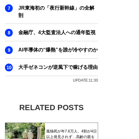
JR東海初の「夜行新幹線」の全解
剖
金融庁、4大監査法人への通年監視
AI半導体の“爆熱”を誰が冷やすのか
大手ゼネコンが逆風下で稼げる理由
UPDATE:11:30
RELATED POSTS
孤独死が年7.6万人、4割が4日
以上発見されず…高齢の親を