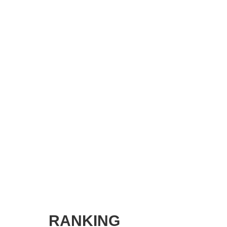
SMART MARKETING JOURNAL
BPaaS JOURNAL
ADOPTABLE DOG JOURNAL
RANKING