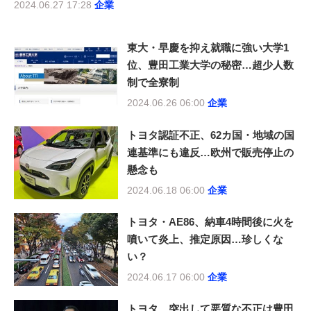
2024.06.27 17:28
企業
東大・早慶を抑え就職に強い大学1
位、豊田工業大学の秘密…超少人数
制で全寮制
2024.06.26 06:00
企業
トヨタ認証不正、62カ国・地域の国
連基準にも違反…欧州で販売停止の
懸念も
2024.06.18 06:00
企業
トヨタ・AE86、納車4時間後に火を
噴いて炎上、推定原因…珍しくな
い？
2024.06.17 06:00
企業
トヨタ、突出して悪質な不正は豊田