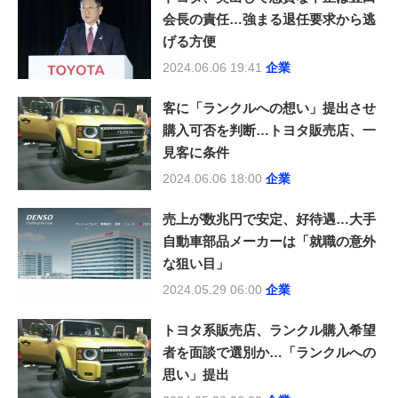
会長の責任…強まる退任要求から逃
げる方便
2024.06.06 19:41
企業
客に「ランクルへの想い」提出させ
購入可否を判断…トヨタ販売店、一
見客に条件
2024.06.06 18:00
企業
売上が数兆円で安定、好待遇…大手
自動車部品メーカーは「就職の意外
な狙い目」
2024.05.29 06:00
企業
トヨタ系販売店、ランクル購入希望
者を面談で選別か…「ランクルへの
思い」提出