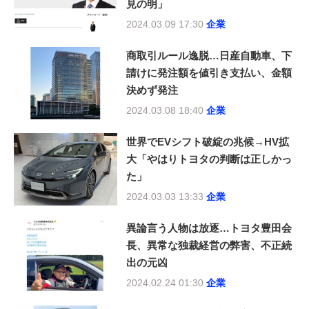
見の明」
2024.03.09 17:30
企業
商取引ルール逸脱…日産自動車、下
請けに発注額を値引き支払い、金額
決めず発注
2024.03.08 18:40
企業
世界でEVシフト破綻の兆候→HV拡
大「やはりトヨタの判断は正しかっ
た」
2024.03.03 13:33
企業
異論言う人物は放逐…トヨタ豊田会
長、異常な独裁経営の弊害、不正続
出の元凶
2024.02.24 01:30
企業