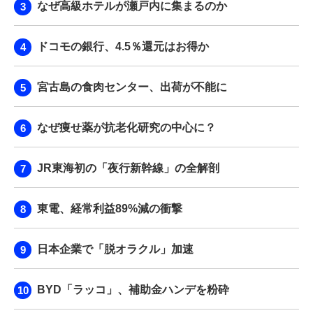
なぜ高級ホテルが瀬戸内に集まるのか
ドコモの銀行、4.5％還元はお得か
宮古島の食肉センター、出荷が不能に
なぜ痩せ薬が抗老化研究の中心に？
JR東海初の「夜行新幹線」の全解剖
東電、経常利益89%減の衝撃
日本企業で「脱オラクル」加速
BYD「ラッコ」、補助金ハンデを粉砕