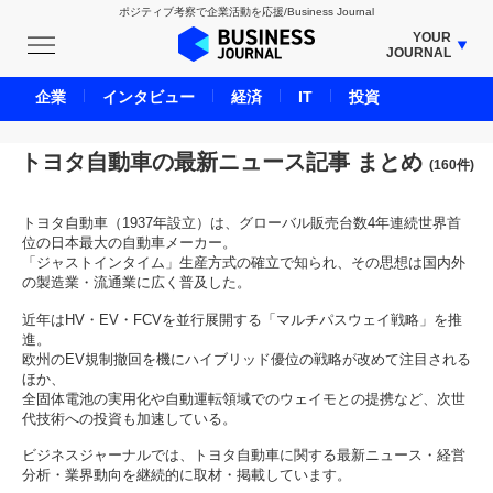
ポジティブ考察で企業活動を応援/Business Journal
YOUR
JOURNAL
BUSINESS JOURNAL
企業
インタビュー
経済
IT
投資
UNICORN JOURNAL
CARBON CREDITS JOURNAL
トヨタ自動車の最新ニュース記事 まとめ
(160件)
IVS JOURNAL
ENERGY MANAGEMENT JOURNAL
トヨタ自動車（1937年設立）は、グローバル販売台数4年連続世界首
位の日本最大の自動車メーカー。
INBOUND JOURNAL
「ジャストインタイム」生産方式の確立で知られ、その思想は国内外
の製造業・流通業に広く普及した。
LIFE ENDING JOURNAL
近年はHV・EV・FCVを並行展開する「マルチパスウェイ戦略」を推
AI JOURNAL
進。
REAL ESTATE BROKERAGE JOURNAL
欧州のEV規制撤回を機にハイブリッド優位の戦略が改めて注目される
ほか、
SMART MARKETING JOURNAL
全固体電池の実用化や自動運転領域でのウェイモとの提携など、次世
代技術への投資も加速している。
BPaaS JOURNAL
ADOPTABLE DOG JOURNAL
ビジネスジャーナルでは、トヨタ自動車に関する最新ニュース・経営
分析・業界動向を継続的に取材・掲載しています。