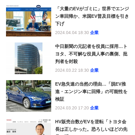
「大量のEVがゴミに」世界でエンジ
ン車回帰か、米国EV普及目標を引き
下げ
2024.04.04 18:30
企業
中日新聞の元記者を役員に採用…ト
ヨタ、不可解な役員人事の裏側、批
判者を封殺
2024.03.22 18:30
企業
EV急失速の当然の理由…「脱EV推
進・エンジン車に回帰」の可能性を
検証
2024.03.20 17:20
企業
HV販売台数がEVを逆転「トヨタ会
長は正しかった。恐ろしいほどの先