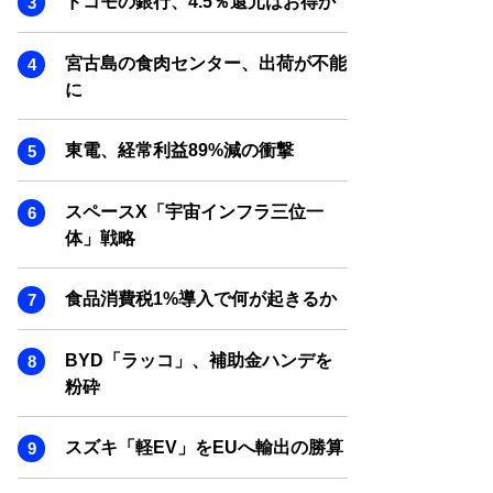
ドコモの銀行、4.5％還元はお得か
SMART MARKETING JOURNAL
BPaaS JOURNAL
宮古島の食肉センター、出荷が不能
ADOPTABLE DOG JOURNAL
に
東電、経常利益89%減の衝撃
スペースX「宇宙インフラ三位一
体」戦略
食品消費税1%導入で何が起きるか
BYD「ラッコ」、補助金ハンデを
粉砕
スズキ「軽EV」をEUへ輸出の勝算