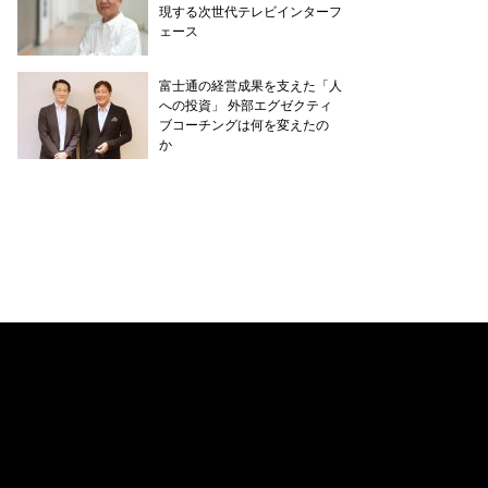
現する次世代テレビインターフ
ェース
富士通の経営成果を支えた「人
への投資」 外部エグゼクティ
ブコーチングは何を変えたの
か