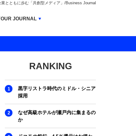
もに歩む「共創型メディア」/Business Journal
Business Journal
YOUR JOURNAL
BUSINESS JOURNAL
UNICORN JOURNAL
CARBON CREDITS JOURNAL
RANKING
IVS JOURNAL
ENERGY MANAGEMENT JOURNAL
黒字リストラ時代のミドル・シニア
INBOUND JOURNAL
採用
LIFE ENDING JOURNAL
なぜ高級ホテルが瀬戸内に集まるの
AI JOURNAL
か
REAL ESTATE BROKERAGE JOURNAL