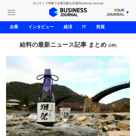
ポジティブ考察で企業活動を応援/Business Journal
YOUR
JOURNAL
BUSINESS JOURNAL
企業
インタビュー
経済
IT
投資
UNICORN JOURNAL
CARBON CREDITS JOURNAL
給料の最新ニュース記事 まとめ
(2件)
IVS JOURNAL
ENERGY MANAGEMENT JOURNAL
INBOUND JOURNAL
LIFE ENDING JOURNAL
AI JOURNAL
REAL ESTATE BROKERAGE JOURNAL
SMART MARKETING JOURNAL
BPaaS JOURNAL
ADOPTABLE DOG JOURNAL