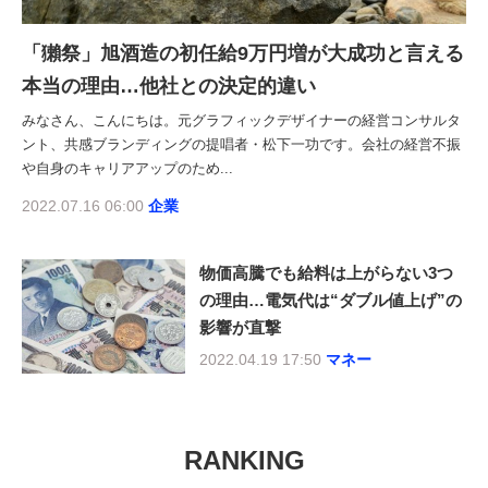
「獺祭」旭酒造の初任給9万円増が大成功と言える
本当の理由…他社との決定的違い
みなさん、こんにちは。元グラフィックデザイナーの経営コンサルタ
ント、共感ブランディングの提唱者・松下一功です。会社の経営不振
や自身のキャリアアップのため...
2022.07.16 06:00
企業
物価高騰でも給料は上がらない3つ
の理由…電気代は“ダブル値上げ”の
影響が直撃
2022.04.19 17:50
マネー
RANKING