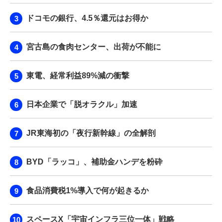
ドコモの銀行、4.5％還元はお得か
宮古島の食肉センター、出荷が不能に
東電、経常利益89%減の衝撃
日本企業で「脱オラクル」加速
JR東海初の「夜行新幹線」の全解剖
BYD「ラッコ」、補助金ハンデを粉砕
食品消費税1%導入で何が起きるか
スペースX「宇宙インフラ三位一体」戦略