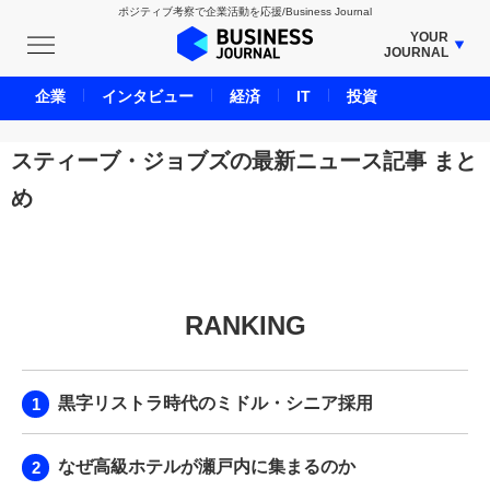
ポジティブ考察で企業活動を応援/Business Journal
YOUR
JOURNAL
BUSINESS JOURNAL
企業
インタビュー
経済
IT
投資
UNICORN JOURNAL
CARBON CREDITS JOURNAL
スティーブ・ジョブズの最新ニュース記事 まと
IVS JOURNAL
め
ENERGY MANAGEMENT JOURNAL
INBOUND JOURNAL
LIFE ENDING JOURNAL
AI JOURNAL
RANKING
REAL ESTATE BROKERAGE JOURNAL
SMART MARKETING JOURNAL
黒字リストラ時代のミドル・シニア採用
BPaaS JOURNAL
ADOPTABLE DOG JOURNAL
なぜ高級ホテルが瀬戸内に集まるのか