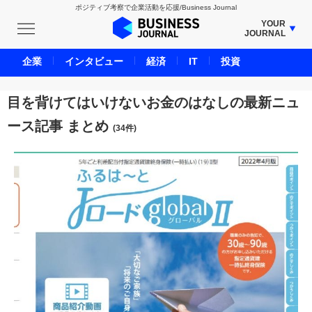
ポジティブ考察で企業活動を応援/Business Journal
YOUR
JOURNAL
BUSINESS JOURNAL
企業
インタビュー
経済
IT
投資
UNICORN JOURNAL
CARBON CREDITS JOURNAL
目を背けてはいけないお金のはなしの最新ニュ
IVS JOURNAL
ース記事 まとめ
(34件)
ENERGY MANAGEMENT JOURNAL
INBOUND JOURNAL
LIFE ENDING JOURNAL
AI JOURNAL
REAL ESTATE BROKERAGE JOURNAL
SMART MARKETING JOURNAL
BPaaS JOURNAL
ADOPTABLE DOG JOURNAL