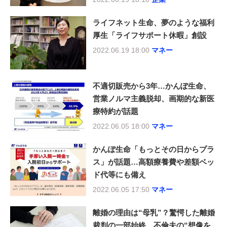
ライフネット生命、夢のような福利
厚生「ライフサポート休暇」創設
2022.06.19 18:00
マネー
不適切販売から3年…かんぽ生命、
営業ノルマ主義脱却、画期的な新医
療特約が話題
2022.06.05 18:00
マネー
かんぽ生命「もっとその日からプラ
ス」が話題…高額療養費や差額ベッ
ド代等にも備え
2022.06.05 17:50
マネー
離婚の理由は“母乳”？驚愕した離婚
裁判の一部始終…不倫夫の“想像を