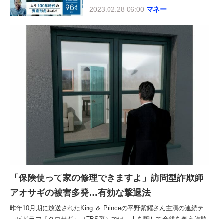
2023.02.28 06:00
マネー
「保険使って家の修理できますよ」訪問型詐欺師
アオサギの被害多発…有効な撃退法
昨年10月期に放送されたKing ＆ Princeの平野紫耀さん主演の連続テ
レビドラマ『クロサギ』（TBS系）では、人を騙して金銭を奪う詐欺