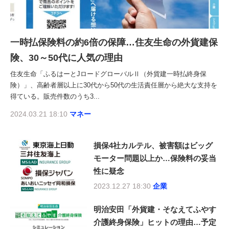
一時払保険料の約6倍の保障…住友生命の外貨建保
険、30～50代に人気の理由
住友生命「ふるはーとJロードグローバルⅡ（外貨建一時払終身保
険）」、高齢者層以上に30代から50代の生活責任層から絶大な支持を
得ている。販売件数のうち3...
2024.03.21 18:10
マネー
損保4社カルテル、被害額はビッグ
モーター問題以上か…保険料の妥当
性に疑念
2023.12.27 18:30
企業
明治安田「外貨建・そなえてふやす
介護終身保険」ヒットの理由…予定