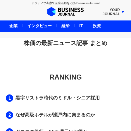
ポジティブ考察で企業活動を応援/Business Journal
YOUR
JOURNAL
BUSINESS JOURNAL
企業
インタビュー
経済
IT
投資
UNICORN JOURNAL
CARBON CREDITS JOURNAL
株価の最新ニュース記事 まとめ
IVS JOURNAL
ENERGY MANAGEMENT JOURNAL
INBOUND JOURNAL
RANKING
LIFE ENDING JOURNAL
AI JOURNAL
REAL ESTATE BROKERAGE JOURNAL
黒字リストラ時代のミドル・シニア採用
SMART MARKETING JOURNAL
BPaaS JOURNAL
なぜ高級ホテルが瀬戸内に集まるのか
ADOPTABLE DOG JOURNAL