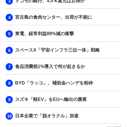
ドコモの銀行、4.5％還元はお得か
宮古島の食肉センター、出荷が不能に
東電、経常利益89%減の衝撃
スペースX「宇宙インフラ三位一体」戦略
食品消費税1%導入で何が起きるか
BYD「ラッコ」、補助金ハンデを粉砕
スズキ「軽EV」をEUへ輸出の勝算
日本企業で「脱オラクル」加速