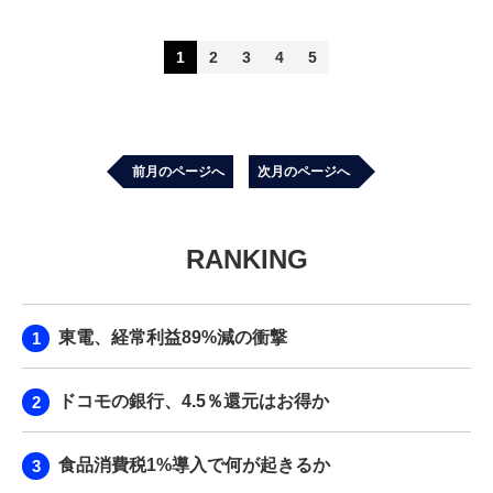
1
2
3
4
5
前月のページへ
次月のページへ
RANKING
東電、経常利益89%減の衝撃
ドコモの銀行、4.5％還元はお得か
食品消費税1%導入で何が起きるか