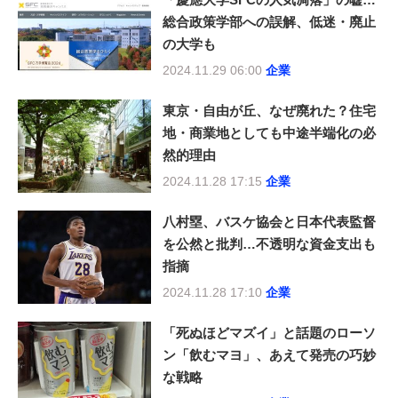
総合政策学部への誤解、低迷・廃止
の大学も
2024.11.29 06:00
企業
東京・自由が丘、なぜ廃れた？住宅
地・商業地としても中途半端化の必
然的理由
2024.11.28 17:15
企業
八村塁、バスケ協会と日本代表監督
を公然と批判…不透明な資金支出も
指摘
2024.11.28 17:10
企業
「死ぬほどマズイ」と話題のローソ
ン「飲むマヨ」、あえて発売の巧妙
な戦略