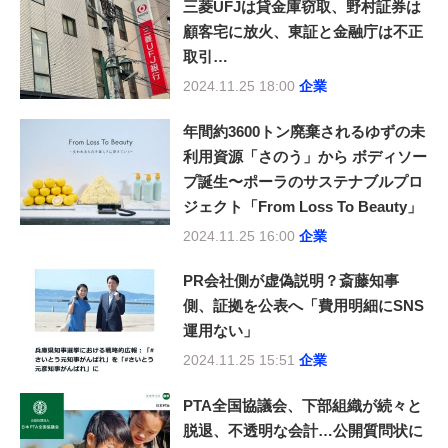
三菱UFJは貸金庫窃取、野村証券は
顧客宅に放火、東証と金融庁は不正
取引…
2024.11.25 18:00
企業
年間約3600トン廃棄されるゆずの未
利用資源「さのう」から ボディソー
プ誕生〜ポーラのサステナブルプロ
ジェクト「From Loss To Beauty」
2024.11.25 16:00
企業
PR会社側が虚偽説明？斎藤知事
側、証拠を公表へ「費用明細にSNS
運用ない」
2024.11.25 15:51
企業
PTA全国協議会、下部組織が続々と
脱退、不透明な会計…公開質問状に