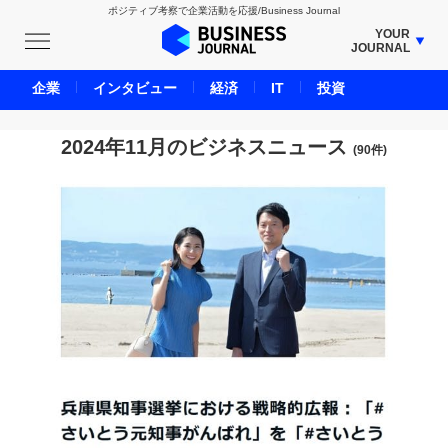
ポジティブ考察で企業活動を応援/Business Journal
YOUR
JOURNAL
BUSINESS JOURNAL
企業
インタビュー
経済
IT
投資
UNICORN JOURNAL
CARBON CREDITS JOURNAL
2024年11月のビジネスニュース
(90件)
IVS JOURNAL
ENERGY MANAGEMENT JOURNAL
INBOUND JOURNAL
LIFE ENDING JOURNAL
AI JOURNAL
REAL ESTATE BROKERAGE JOURNAL
SMART MARKETING JOURNAL
BPaaS JOURNAL
ADOPTABLE DOG JOURNAL