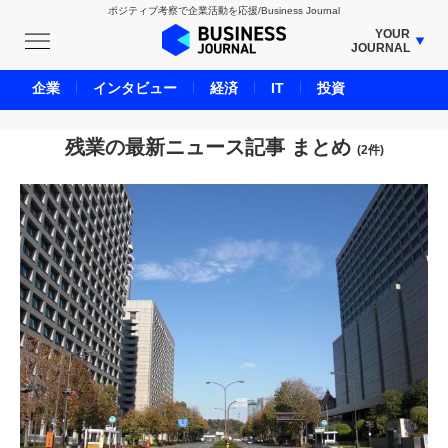
ポジティブ考察で企業活動を応援/Business Journal
YOUR
JOURNAL
BUSINESS JOURNAL
企業
インタビュー
経済
IT
投資
UNICORN JOURNAL
CARBON CREDITS JOURNAL
残業の最新ニュース記事 まとめ
(2件)
IVS JOURNAL
ENERGY MANAGEMENT JOURNAL
INBOUND JOURNAL
LIFE ENDING JOURNAL
AI JOURNAL
REAL ESTATE BROKERAGE JOURNAL
SMART MARKETING JOURNAL
BPaaS JOURNAL
ADOPTABLE DOG JOURNAL